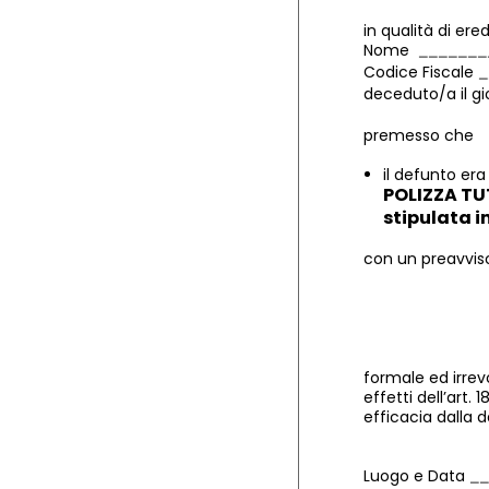
in qualità di ered
Nome
Codice Fiscale
deceduto/a il g
premesso che
il defunto era
POLIZZA TUT
stipulata in
con un preavviso
formale ed irrev
effetti dell’art
efficacia dalla 
Luogo e Data