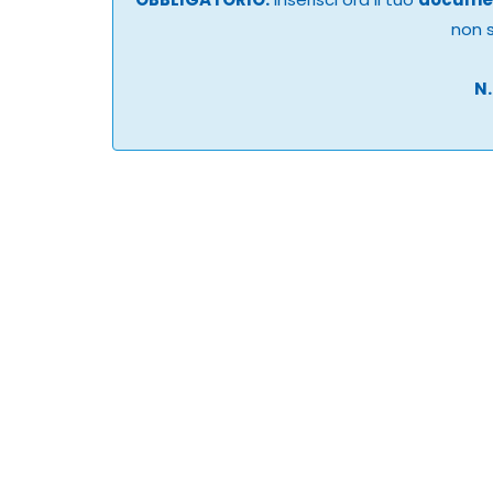
non s
N.