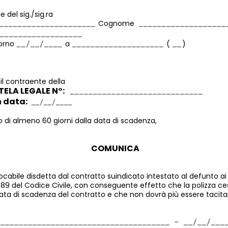
e del sig./sig.ra
Cognome
iorno
a
(
)
 il contraente della
ELA LEGALE N°:
 data:
 di almeno 60 giorni dalla data di scadenza,
COMUNICA
ocabile disdetta dal contratto suindicato intestato al defunto ai s
. 1889 del Codice Civile, con conseguente effetto che la polizza ce
data di scadenza del contratto e che non dovrà più essere tacit