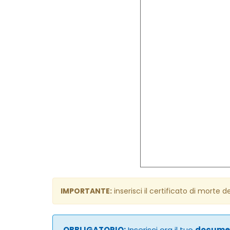
IMPORTANTE:
inserisci il certificato di morte d
OBBLIGATORIO:
Inserisci ora il tuo
documen