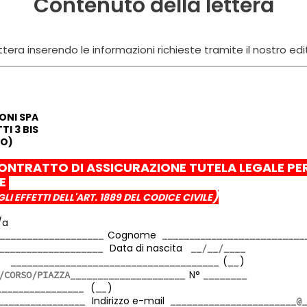
Contenuto della lettera
tera inserendo le informazioni richieste tramite il nostro edi
ONI SPA
I 3 BIS
TO)
ONTRATTO DI ASSICURAZIONE TUTELA LEGALE PE
TE
)
GLI EFFETTI DELL'ART. 1889 DEL CODICE CIVILE
/a
Cognome
Data di nascita
ta
(
)
N°
(
)
Indirizzo e-mail