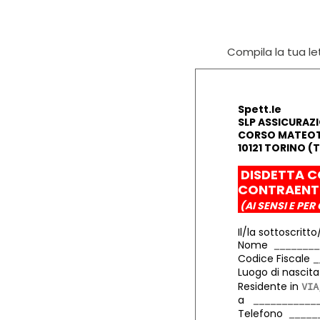
Compila la tua let
Spett.le
SLP ASSICURAZI
CORSO MATEOTT
10121 TORINO (
DISDETTA C
CONTRAEN
(AI SENSI E PER 
Il/la sottoscritto
Nome
Codice Fiscale
Luogo di nasci
Residente in
a
Telefono