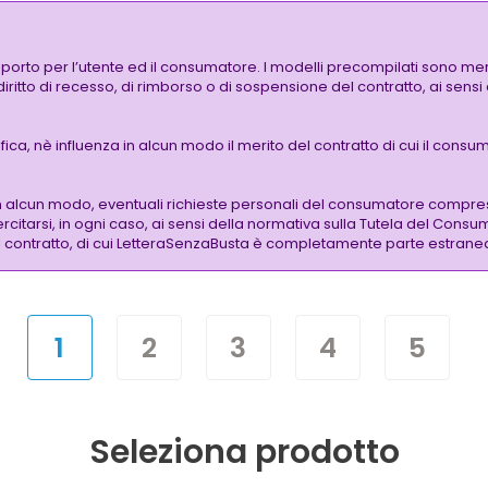
pporto per l’utente ed il consumatore. I modelli precompilati sono mer
 diritto di recesso, di rimborso o di sospensione del contratto, ai sen
a, nè influenza in alcun modo il merito del contratto di cui il consuma
n alcun modo, eventuali richieste personali del consumatore compre
citarsi, in ogni caso, ai sensi della normativa sulla Tutela del Consu
 del contratto, di cui LetteraSenzaBusta è completamente parte estrane
1
2
3
4
5
Seleziona prodotto