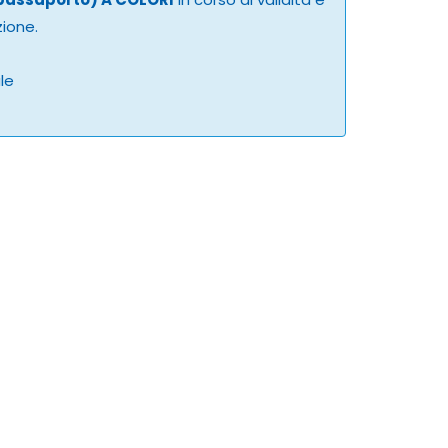
zione.
ale