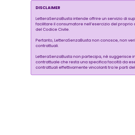
DISCLAIMER
LetteraSenzaBusta intende offrire un servizio di su
facilitare il consumatore nell’esercizio del proprio
del Codice Civile.
Pertanto, LetteraSenzaBusta non conosce, non verific
contrattuali.
LetteraSenzaBusta non partecipa, nè suggerisce i
contrattuale che resta una specifica facoltà da eser
contrattuali effettivamente vincolanti tra le parti