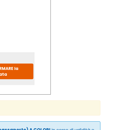
IRMARE la
ata
 passaporto) A COLORI
in corso di validità e