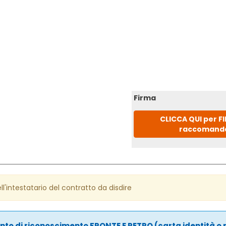
Firma
CLICCA QUI per F
raccomand
ell'intestatario del contratto da disdire
to di riconoscimento FRONTE E RETRO (carta identità o