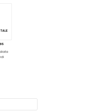
GITALE
,95
diata
ndi