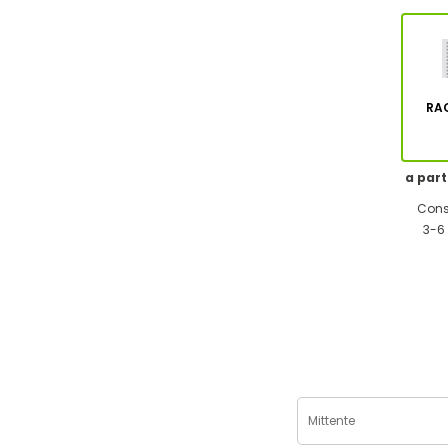
RA
a part
Cons
3-6 