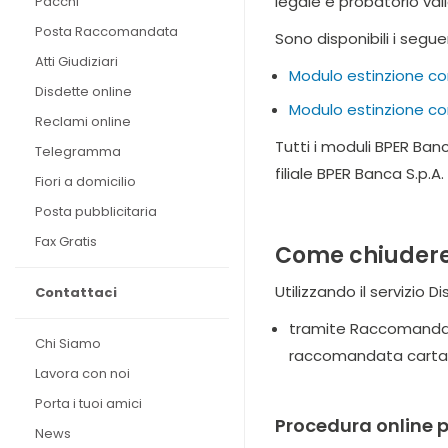
legale e probatorio val
Pacchi
Posta Raccomandata
Sono disponibili i segu
Atti Giudiziari
Modulo estinzione c
Disdette online
Modulo estinzione co
Reclami online
Tutti i moduli BPER Ban
Telegramma
filiale BPER Banca S.p.
Fiori a domicilio
Posta pubblicitaria
Fax Gratis
Come chiudere
Utilizzando il servizio 
Contattaci
tramite Raccomandata
Chi Siamo
raccomandata cartacea 
Lavora con noi
Porta i tuoi amici
Procedura online p
News