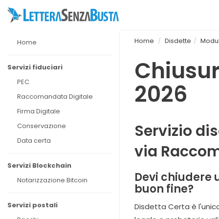
Home
Disdette
Moduli
Home
Chiusur
Servizi fiduciari
PEC
2026
Raccomandata Digitale
Firma Digitale
Servizio di
Conservazione
Data certa
via Racco
Servizi Blockchain
Devi chiudere 
Notarizzazione Bitcoin
buon fine?
Servizi postali
Disdetta Certa è l'unic