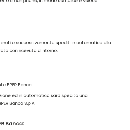
ablet o smartphone, in modo semplice e veloce.
 minuti e successivamente spediti in automatico alla
ta con ricevuta di ritorno.
ente BPER Banca:
zione ed in automatico sarà spedita una
 BPER Banca S.p.A.
ER Banca: