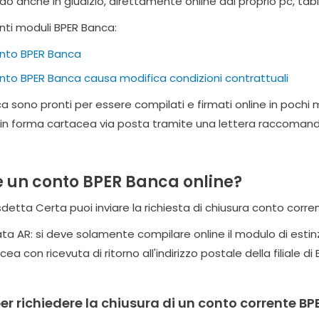
ido anche in giudizio, direttamente online dal proprio pc, t
enti moduli BPER Banca:
onto BPER Banca
nto BPER Banca causa modifica condizioni contrattuali
ca sono pronti per essere compilati e firmati online in pochi
A. in forma cartacea via posta tramite una lettera raccomanda
 un conto BPER Banca online?
Disdetta Certa puoi inviare la richiesta di chiusura conto corr
 AR: si deve solamente compilare online il modulo di estin
con ricevuta di ritorno all'indirizzo postale della filiale di
er richiedere la chiusura di un conto corrente BP