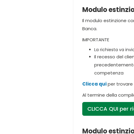
Modulo estinzi
Il modulo estinzione co
Banca.
IMPORTANTE
La richiesta va invi
Il recesso del cl
precedentemente fo
competenza
Clicca qui
per trovare l
Al termine della compil
CLICCA QUI per r
Modulo estinzi