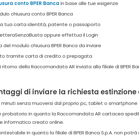
usura conto BPER Banca
in base alle tue esigenze
odulo chiusura conto BPER Banca
ella tua carta identità, patente o passaporto
 LetteraSenzaBusta oppure effettua il Login
ma del modulo chiusura BPER Banca da inviare
to tramite carta di credito o prepagata
i ritorno della Raccomandata AR inviata alla filiale di BPER Ba
ntaggi di inviare la richiesta estinzion
i minuti senza muoversi dal proprio pc, tablet o smartphone s
e probatorio in quanto la Raccomandata AR cartacea spedita v
le informatico creato online.
ntestabile in quanto la filiale di BPER Banca S.p.A. non potr