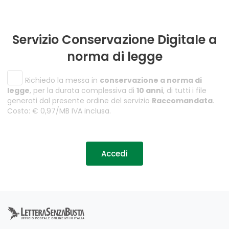
Servizio Conservazione Digitale a
norma di legge
Richiedo la messa in
conservazione a norma di
legge
, per la durata complessiva di
10 anni
, di tutti i file
generati dal presente ordine del servizio
Raccomandata
.
Costo: € 0,97/MB IVA inclusa.
Accedi