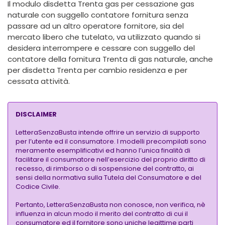
Il modulo disdetta
Trenta
gas per cessazione gas
naturale con suggello contatore fornitura senza
passare ad un altro operatore fornitore, sia del
mercato libero che tutelato, va utilizzato quando si
desidera interrompere e cessare con suggello del
contatore della fornitura
Trenta
di gas naturale, anche
per disdetta
Trenta
per cambio residenza e per
cessata attività.
DISCLAIMER
LetteraSenzaBusta intende offrire un servizio di supporto
per l’utente ed il consumatore. I modelli precompilati sono
meramente esemplificativi ed hanno l’unica finalità di
facilitare il consumatore nell’esercizio del proprio diritto di
recesso, di rimborso o di sospensione del contratto, ai
sensi della normativa sulla Tutela del Consumatore e del
Codice Civile.
Pertanto, LetteraSenzaBusta non conosce, non verifica, nè
influenza in alcun modo il merito del contratto di cui il
consumatore ed il fornitore sono uniche legittime parti