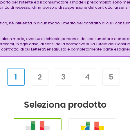
pporto per l’utente ed il consumatore. I modelli precompilati sono mer
 diritto di recesso, di rimborso o di sospensione del contratto, ai sen
a, nè influenza in alcun modo il merito del contratto di cui il consuma
n alcun modo, eventuali richieste personali del consumatore compre
citarsi, in ogni caso, ai sensi della normativa sulla Tutela del Consu
 del contratto, di cui LetteraSenzaBusta è completamente parte estrane
1
2
3
4
5
Seleziona prodotto