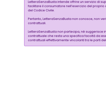
LetteraSenzaBusta intende offrire un servizio di su
facilitare il consumatore nell’esercizio del proprio
del Codice Civile.
Pertanto, LetteraSenzaBusta non conosce, non verific
contrattuali.
LetteraSenzaBusta non partecipa, nè suggerisce i
contrattuale che resta una specifica facoltà da eser
contrattuali effettivamente vincolanti tra le parti