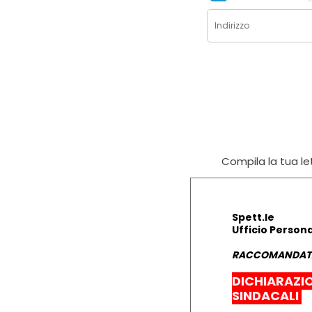
Compila la tua let
Spett.le
Ufficio Person
RACCOMANDATA
DICHIARAZI
SINDACALI