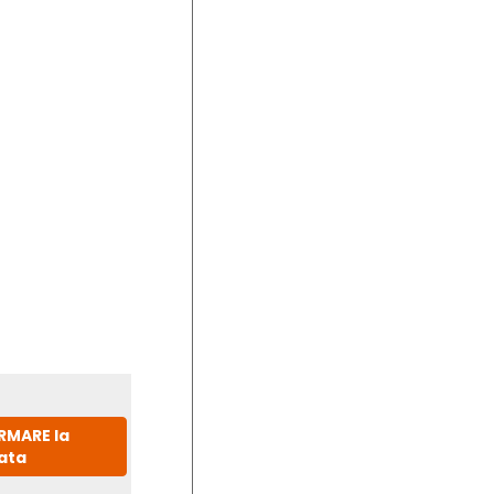
IRMARE la
ata