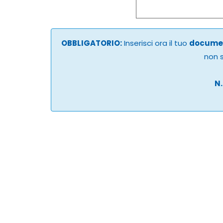
OBBLIGATORIO:
Inserisci ora il tuo
documen
non s
N.