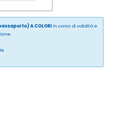
 passaporto) A COLORI
in corso di validità e
zione.
ale