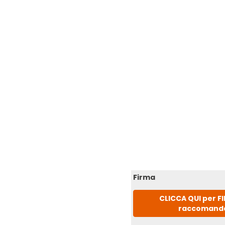
Firma
CLICCA QUI per F
raccomand