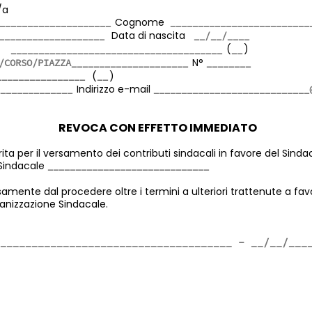
/a
Cognome
Data di nascita
ta
(
)
N°
(
)
Indirizzo e-mail
REVOCA CON EFFETTO IMMEDIATO
ita per il versamento dei contributi sindacali in favore del Sinda
Sindacale
samente dal procedere oltre i termini a ulteriori trattenute a favo
anizzazione Sindacale.