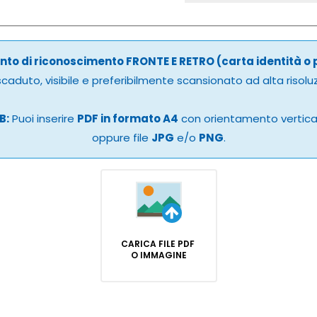
to di riconoscimento FRONTE E RETRO (carta identità o
caduto, visibile e preferibilmente scansionato ad alta risolu
B:
Puoi inserire
PDF in formato A4
con orientamento vertic
oppure file
JPG
e/o
PNG
.
CARICA FILE PDF
O IMMAGINE