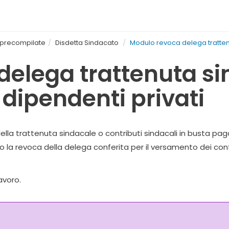
e precompilate
Disdetta Sindacato
Modulo revoca delega trattenu
elega trattenuta si
dipendenti privati
lla trattenuta sindacale o contributi sindacali in busta pa
ro la revoca della delega conferita per il versamento dei cont
avoro.