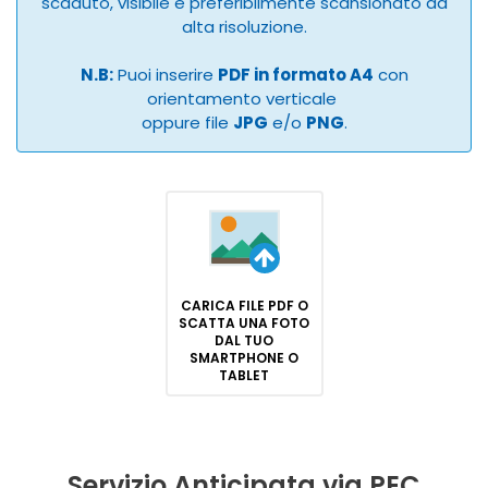
scaduto, visibile e preferibilmente scansionato ad
alta risoluzione.
N.B:
Puoi inserire
PDF in formato A4
con
orientamento verticale
oppure file
JPG
e/o
PNG
.
CARICA FILE PDF O
SCATTA UNA FOTO
DAL TUO
SMARTPHONE O
TABLET
Servizio Anticipata via PEC