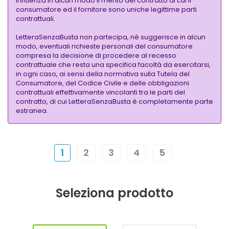
influenza in alcun modo il merito del contratto di cui il
consumatore ed il fornitore sono uniche legittime parti
contrattuali.
LetteraSenzaBusta non partecipa, nè suggerisce in alcun
modo, eventuali richieste personali del consumatore
compresa la decisione di procedere al recesso
contrattuale che resta una specifica facoltà da esercitarsi,
in ogni caso, ai sensi della normativa sulla Tutela del
Consumatore, del Codice Civile e delle obbligazioni
contrattuali effettivamente vincolanti tra le parti del
contratto, di cui LetteraSenzaBusta è completamente parte
estranea.
1
2
3
4
5
Seleziona prodotto