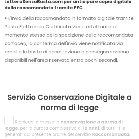
LetteraSenzaBusta.com per anticipare copia digitale
della raccomandata tramite PEC
•
L'invio della raccomandata in formato digitale tramite
Posta Elettronica Certificata viene effettuato al
momento stesso della spedizione della raccomandata
cartacea, la conferma dell'invio viene notificata via
email e le buste di accettazione e consegna saranno
disponibili nell'area riservata entro pochi secondi.
Servizio Conservazione Digitale a
norma di legge
Richiedo la messa in
conservazione a norma di
legge
, per la durata complessiva di
10 anni
, di tutti i file
generati dal presente ordine del servizio
Raccomandata
.