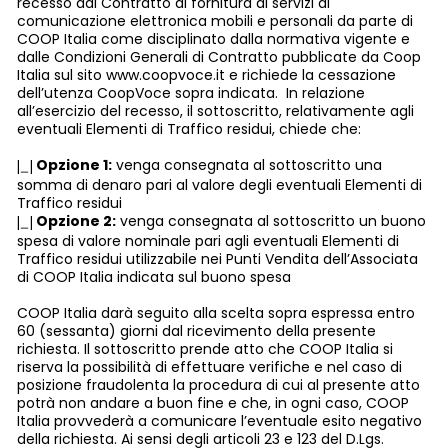
recesso dal Contratto di fornitura di servizi di
comunicazione elettronica mobili e personali da parte di
COOP Italia come disciplinato dalla normativa vigente e
dalle Condizioni Generali di Contratto pubblicate da Coop
Italia sul sito www.coopvoce.it e richiede la cessazione
dell’utenza CoopVoce sopra indicata. In relazione
all’esercizio del recesso, il sottoscritto, relativamente agli
eventuali Elementi di Traffico residui, chiede che:
Opzione 1:
venga consegnata al sottoscritto una
|
|
somma di denaro pari al valore degli eventuali Elementi di
Traffico residui
Opzione 2:
venga consegnata al sottoscritto un buono
|
|
spesa di valore nominale pari agli eventuali Elementi di
Traffico residui utilizzabile nei Punti Vendita dell’Associata
di COOP Italia indicata sul buono spesa
COOP Italia darà seguito alla scelta sopra espressa entro
60 (sessanta) giorni dal ricevimento della presente
richiesta. Il sottoscritto prende atto che COOP Italia si
riserva la possibilità di effettuare verifiche e nel caso di
posizione fraudolenta la procedura di cui al presente atto
potrà non andare a buon fine e che, in ogni caso, COOP
Italia provvederà a comunicare l’eventuale esito negativo
della richiesta. Ai sensi degli articoli 23 e 123 del D.Lgs.