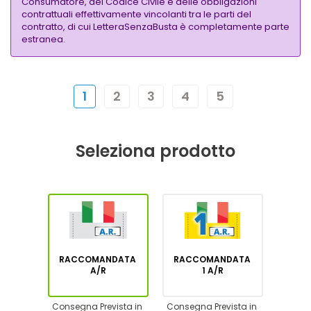
Consumatore, del Codice Civile e delle obbligazioni
contrattuali effettivamente vincolanti tra le parti del
contratto, di cui LetteraSenzaBusta è completamente parte
estranea.
1
2
3
4
5
Seleziona prodotto
RACCOMANDATA
RACCOMANDATA
A/R
1 A/R
Consegna Prevista in
Consegna Prevista in