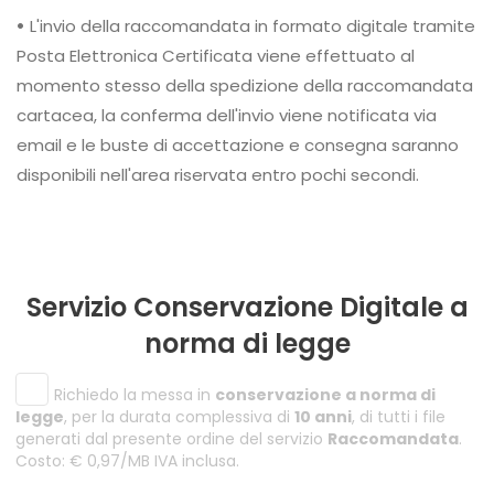
•
L'invio della raccomandata in formato digitale tramite
Posta Elettronica Certificata viene effettuato al
momento stesso della spedizione della raccomandata
cartacea, la conferma dell'invio viene notificata via
email e le buste di accettazione e consegna saranno
disponibili nell'area riservata entro pochi secondi.
Servizio Conservazione Digitale a
norma di legge
Richiedo la messa in
conservazione a norma di
legge
, per la durata complessiva di
10 anni
, di tutti i file
generati dal presente ordine del servizio
Raccomandata
.
Costo: € 0,97/MB IVA inclusa.