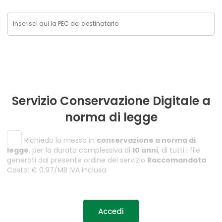
Servizio Conservazione Digitale a
norma di legge
Richiedo la messa in
conservazione a norma di
legge
, per la durata complessiva di
10 anni
, di tutti i file
generati dal presente ordine del servizio
Raccomandata
.
Costo: € 0,97/MB IVA inclusa.
Accedi