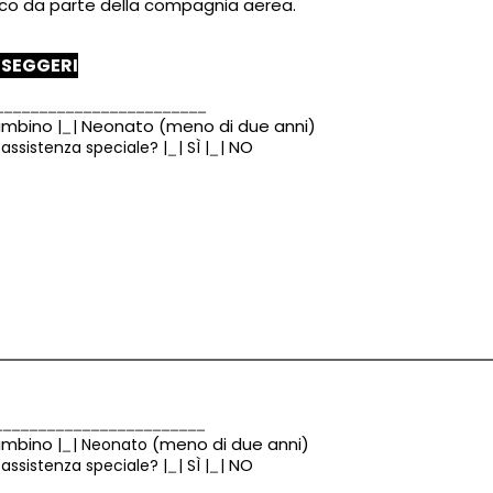
arco da parte della compagnia aerea.
SSEGGERI
mbino
Neonato (meno di due anni)
|
|
NO
a assistenza speciale?
|
|
SÌ
|
|
mbino
(meno di due anni)
|
|
Neonato
NO
a assistenza speciale?
|
|
SÌ
|
|