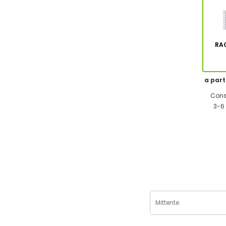
RA
a part
Cons
3-6 