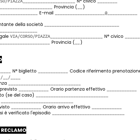
N° civico
Provincia (
)
E-mail
ntante della società
egale
N° civico
Provincia (
)
O
N° biglietto
Codice riferimento prenotazio
enza
previsto
Orario partenza effettivo
to (se del caso)
o
evisto
Orario arrivo effettivo
si è verificato l'episodio
L RECLAMO