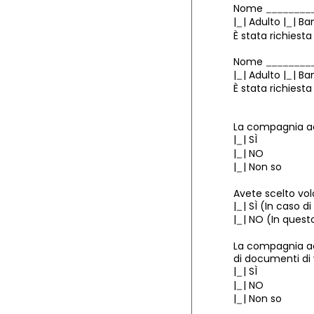
Nome
|
| Adulto |
| Ba
È stata richiesta
Nome
|
| Adulto |
| Ba
È stata richiesta
La compagnia ae
|
|
SÌ
|
|
NO
|
|
Non so
Avete scelto vol
|
|
SÌ (In caso d
|
|
NO (In questo
La compagnia aer
di documenti di
|
|
SÌ
|
|
NO
|
|
Non so