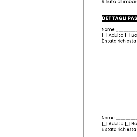
Rifiuto all'imb
DETTAGLI PA
Nome
Adulto
Ba
|
|
|
|
È stata richiest
Nome
Adulto
Ba
|
|
|
|
È stata richiest