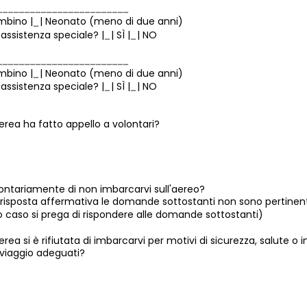
mbino |
| Neonato (meno di due anni)
 assistenza speciale? |
| SÌ |
| NO
mbino |
| Neonato (meno di due anni)
 assistenza speciale? |
| SÌ |
| NO
rea ha fatto appello a volontari?
ontariamente di non imbarcarvi sull'aereo?
i risposta affermativa le domande sottostanti non sono pertinent
 caso si prega di rispondere alle domande sottostanti)
ea si è rifiutata di imbarcarvi per motivi di sicurezza, salute o 
 viaggio adeguati?