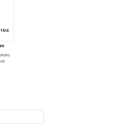
GITALE
,95
diata
ndi