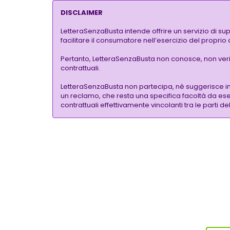
DISCLAIMER
LetteraSenzaBusta intende offrire un servizio di su
facilitare il consumatore nell’esercizio del proprio
Pertanto, LetteraSenzaBusta non conosce, non verific
contrattuali.
LetteraSenzaBusta non partecipa, nè suggerisce i
un reclamo, che resta una specifica facoltà da eser
contrattuali effettivamente vincolanti tra le parti