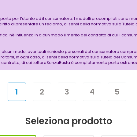
pporto per l’utente ed il consumatore. I modelli precompilati sono mer
 diritto di presentare un reclamo, ai sensi della normativa sulla Tutel
a, nè influenza in alcun modo il merito del contratto di cui il consuma
n alcun modo, eventuali richieste personali del consumatore compres
citarsi, in ogni caso, ai sensi della normativa sulla Tutela del Consum
 del contratto, di cui LetteraSenzaBusta è completamente parte estrane
1
2
3
4
5
Seleziona prodotto