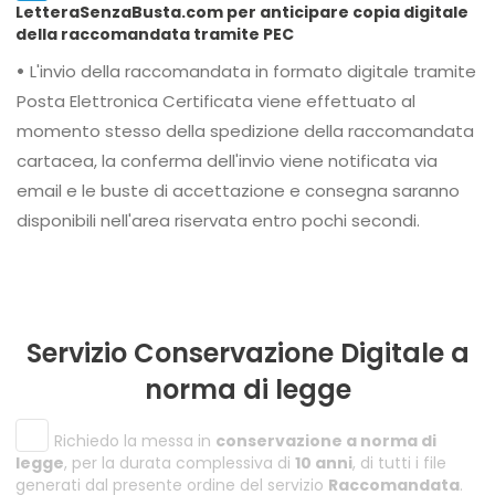
LetteraSenzaBusta.com per anticipare copia digitale
della raccomandata tramite PEC
•
L'invio della raccomandata in formato digitale tramite
Posta Elettronica Certificata viene effettuato al
momento stesso della spedizione della raccomandata
cartacea, la conferma dell'invio viene notificata via
email e le buste di accettazione e consegna saranno
disponibili nell'area riservata entro pochi secondi.
Servizio Conservazione Digitale a
norma di legge
Richiedo la messa in
conservazione a norma di
legge
, per la durata complessiva di
10 anni
, di tutti i file
generati dal presente ordine del servizio
Raccomandata
.