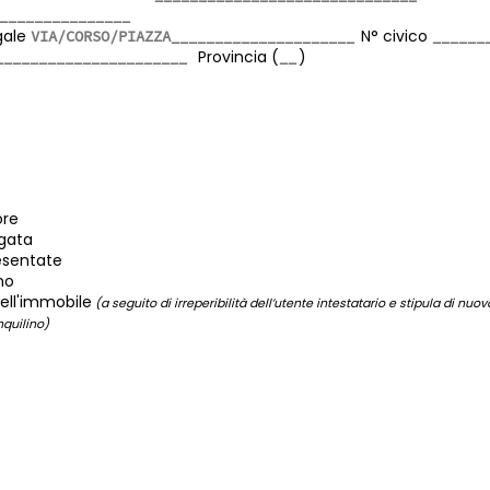
egale
N° civico
Provincia (
)
ore
gata
esentate
mo
dell'immobile
(a seguito di irreperibilità dell’utente intestatario e stipula di nuov
nquilino)