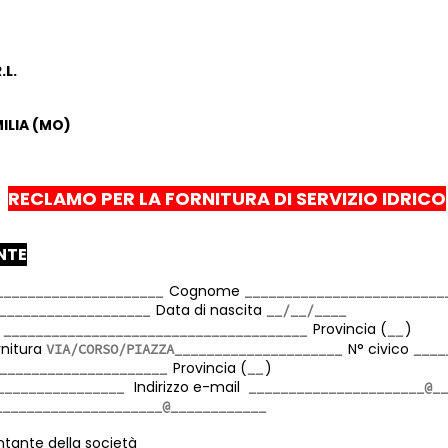
.L.
MILIA (MO)
RECLAMO PER LA FORNITURA DI SERVIZIO IDRICO
ENTE
Cognome
Data di nascita
a
Provincia (
)
ornitura
N° civico
Provincia (
)
Indirizzo e-mail
ntante della società