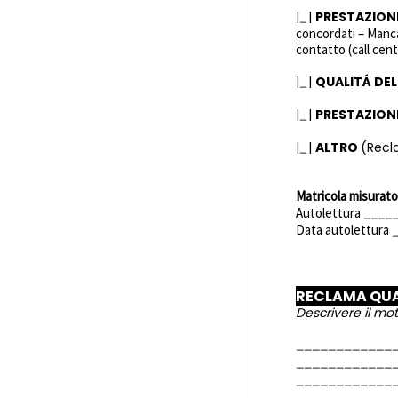
|
|
PRESTAZION
concordati – Mancan
contatto (call cen
|
|
QUALIT
Á
DEL
|
|
PRESTAZION
|
|
ALTRO
(Recla
Matricola misurat
Autolettura
Data autolettura
RECLAMA QU
Descrivere il mo