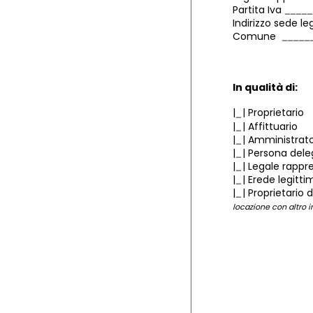
Partita Iva
Indirizzo sede l
Comune
In qualità di:
|
|
Proprietario
|
|
Affittuario
|
|
Amministrat
|
|
Persona dele
|
|
Legale rappr
|
|
Erede legitti
|
|
Proprietario 
locazione con altro i