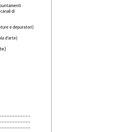
appuntamenti
canali di
nature e depuratori)
la d’arte)
ate)