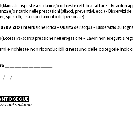
I
(Mancate risposte a reclami e/o richieste rettifica fatture – Ritardi in 
za e/o ritardo nelle prestazioni (allacci, preventivi, ecc.) - Disservizi dei 
ter; sportelli) – Comportamento del personale)
 SERVIZIO
(Interruzione idrica – Qualità dell’acqua – Disservizio su fog
I
(Eccessiva/scarsa pressione nell’erogazione – Lavori non eseguiti a rego
mi e richieste non riconducibili a nessuna delle categorie indic
ore
ANTO SEGUE
tivo del reclamo