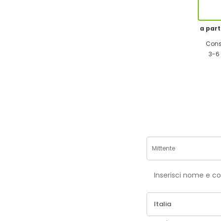
a part
Cons
3-6 
Inse