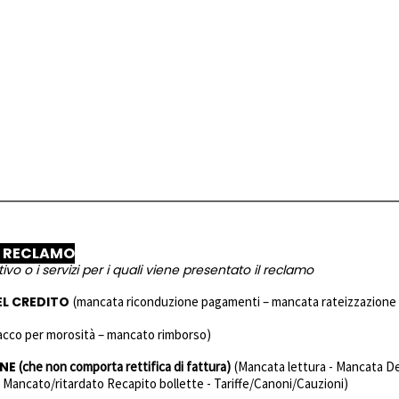
L RECLAMO
ivo o i servizi per i quali viene presentato il reclamo
EL CREDITO
(mancata riconduzione pagamenti – mancata rateizzazione
tacco per morosità – mancato rimborso)
ONE
(che non comporta rettifica di fattura)
(Mancata lettura - Mancata D
– Mancato/ritardato Recapito bollette - Tariffe/Canoni/Cauzioni)