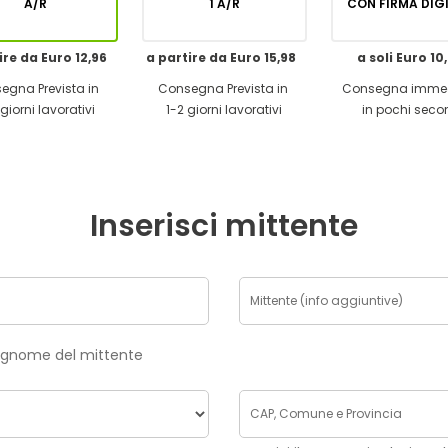
A/R
1 A/R
CON FIRMA DI
ire da Euro 12,96
a partire da Euro 15,98
a soli Euro 10
egna Prevista in
Consegna Prevista in
Consegna imme
giorni lavorativi
1-2 giorni lavorativi
in pochi seco
Inserisci mittente
risci nome e cognome del mittente