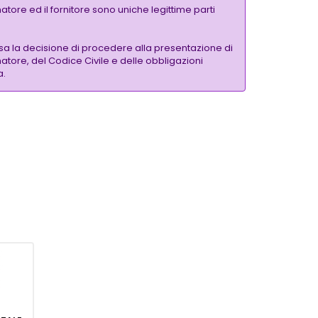
tore ed il fornitore sono uniche legittime parti
a la decisione di procedere alla presentazione di
atore, del Codice Civile e delle obbligazioni
a.