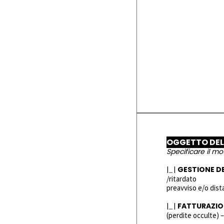
OGGETTO DE
Specificare il mot
|
|
GESTIONE D
/ritardato
preavviso e/o dis
|
|
FATTURAZI
(perdite occulte) 