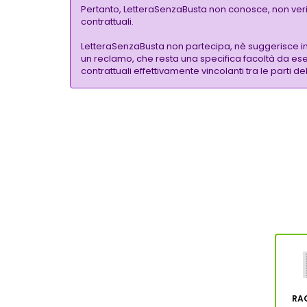
Pertanto, LetteraSenzaBusta non conosce, non verific
contrattuali.
LetteraSenzaBusta non partecipa, nè suggerisce i
un reclamo, che resta una specifica facoltà da eser
contrattuali effettivamente vincolanti tra le parti
RA