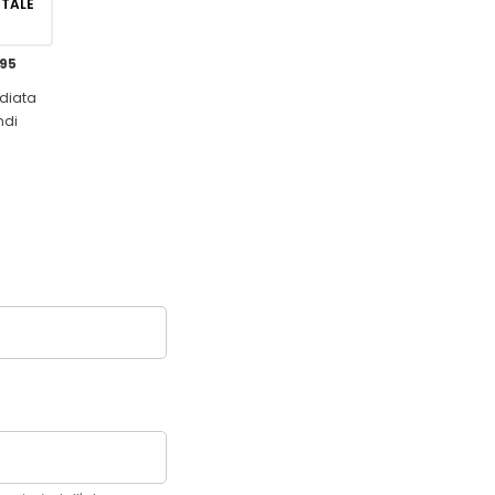
GITALE
,95
diata
ndi