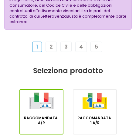
Consumatore, del Codice Civile e delle obbligazioni
contrattuali effettivamente vincolanti tra le parti del
contratto, di cui LetteraSenzaBusta è completamente parte
estranea.
1
2
3
4
5
Seleziona prodotto
RACCOMANDATA
RACCOMANDATA
A/R
1 A/R