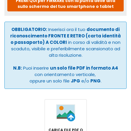
PREMI QUI per FIRMARE con la punta delle dita
sullo schermo del tuo smartphone o tablet
OBBLIGATORIO:
Inserisci ora il tuo
documento di
riconoscimento FRONTE E RETRO (carta identità
o passaporto) A COLORI
in corso di validità e non
scaduto, visibile e preferibilmente scansionato ad
alta risoluzione.
N.B:
Puoi inserire
un solo file PDF in formato A4
con orientamento verticale,
oppure un solo file
JPG
e/o
PNG
.
CARICA FILE PDF O