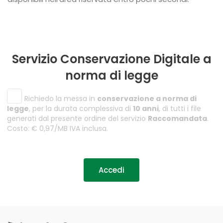
Servizio Conservazione Digitale a
norma di legge
Richiedo la messa in
conservazione a norma di
legge
, per la durata complessiva di
10 anni
, di tutti i file
generati dal presente ordine del servizio
Raccomandata
.
Costo: € 0,97/MB IVA inclusa.
Accedi