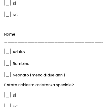
|
|
S
Ì
|
|
NO
Nome
|
|
Adulto
|
|
Bambino
|
|
Neonato (meno di due anni)
È stata richiesta assistenza speciale?
|
|
S
Ì
|
|
NO