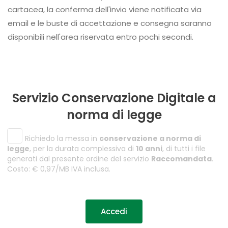
cartacea, la conferma dell'invio viene notificata via
email e le buste di accettazione e consegna saranno
disponibili nell'area riservata entro pochi secondi.
Servizio Conservazione Digitale a
norma di legge
Richiedo la messa in
conservazione a norma di
legge
, per la durata complessiva di
10 anni
, di tutti i file
generati dal presente ordine del servizio
Raccomandata
.
Costo: € 0,97/MB IVA inclusa.
Accedi