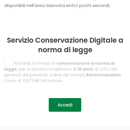
disponibili nell'area riservata entro pochi secondi.
Servizio Conservazione Digitale a
norma di legge
Richiedo la messa in
conservazione a norma di
legge
, per la durata complessiva di
10 anni
, di tutti i file
generati dal presente ordine del servizio
Raccomandata
.
Costo: € 0,97/MB IVA inclusa.
Accedi