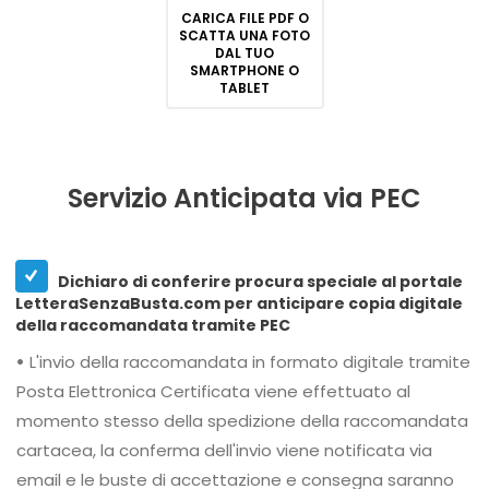
CARICA FILE PDF O
SCATTA UNA FOTO
DAL TUO
SMARTPHONE O
TABLET
Servizio Anticipata via PEC
Dichiaro di conferire procura speciale al portale
LetteraSenzaBusta.com per anticipare copia digitale
della raccomandata tramite PEC
•
L'invio della raccomandata in formato digitale tramite
Posta Elettronica Certificata viene effettuato al
momento stesso della spedizione della raccomandata
cartacea, la conferma dell'invio viene notificata via
email e le buste di accettazione e consegna saranno