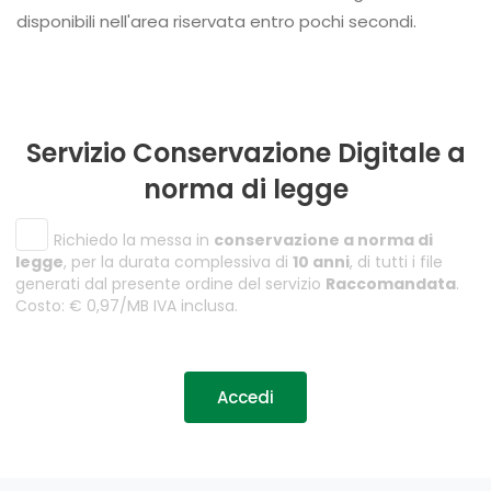
disponibili nell'area riservata entro pochi secondi.
Servizio Conservazione Digitale a
norma di legge
Richiedo la messa in
conservazione a norma di
legge
, per la durata complessiva di
10 anni
, di tutti i file
generati dal presente ordine del servizio
Raccomandata
.
Costo: € 0,97/MB IVA inclusa.
Accedi