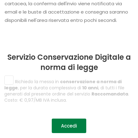
cartacea, la conferma dell'invio viene notificata via
email e le buste di accettazione e consegna saranno
disponibili nell'area riservata entro pochi secondi.
Servizio Conservazione Digitale a
norma di legge
Richiedo la messa in
conservazione a norma di
legge
, per la durata complessiva di
10 anni
, di tutti i file
generati dal presente ordine del servizio
Raccomandata
.
Costo: € 0,97/MB IVA inclusa.
Accedi