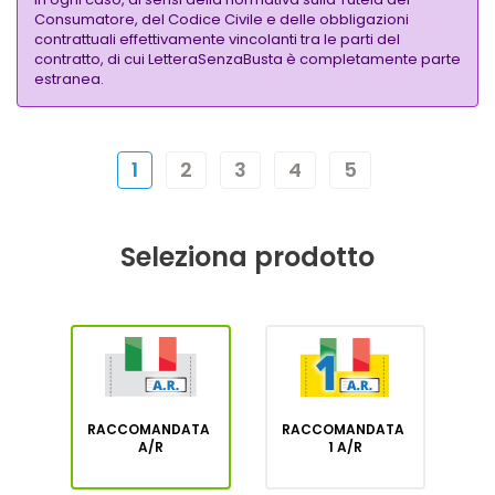
Consumatore, del Codice Civile e delle obbligazioni
contrattuali effettivamente vincolanti tra le parti del
contratto, di cui LetteraSenzaBusta è completamente parte
estranea.
1
2
3
4
5
Seleziona prodotto
RACCOMANDATA
RACCOMANDATA
A/R
1 A/R