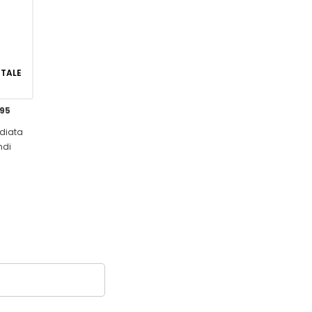
GITALE
,95
diata
ndi