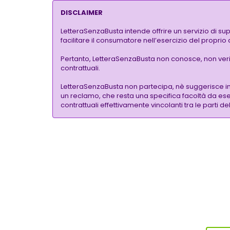
DISCLAIMER
LetteraSenzaBusta intende offrire un servizio di su
facilitare il consumatore nell’esercizio del proprio
Pertanto, LetteraSenzaBusta non conosce, non verific
contrattuali.
LetteraSenzaBusta non partecipa, nè suggerisce i
un reclamo, che resta una specifica facoltà da eser
contrattuali effettivamente vincolanti tra le parti