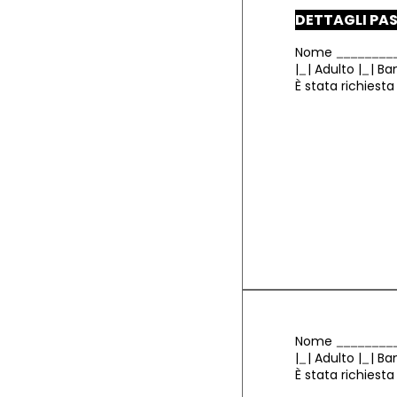
DETTAGLI PA
Nome
|
|
Adulto
|
|
Ba
È stata richiest
Nome
|
|
Adulto
|
|
Ba
È stata richiest