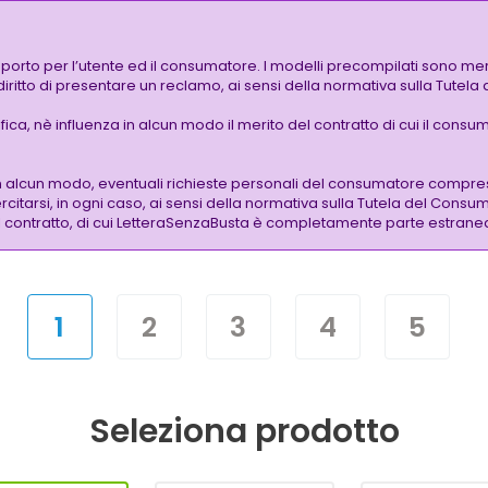
pporto per l’utente ed il consumatore. I modelli precompilati sono mer
 diritto di presentare un reclamo, ai sensi della normativa sulla Tutel
a, nè influenza in alcun modo il merito del contratto di cui il consuma
n alcun modo, eventuali richieste personali del consumatore compres
citarsi, in ogni caso, ai sensi della normativa sulla Tutela del Consum
 del contratto, di cui LetteraSenzaBusta è completamente parte estrane
1
2
3
4
5
Seleziona prodotto