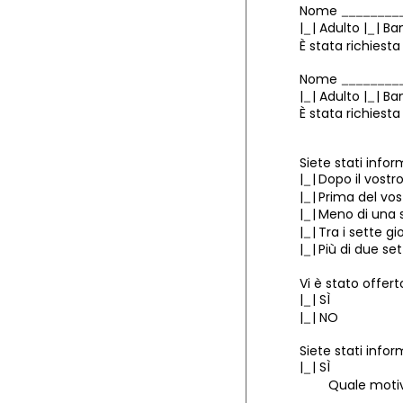
Nome
|
| Adulto |
| Ba
È stata richiesta
Nome
|
| Adulto |
| Ba
È stata richiesta
Siete stati info
|
|
Dopo il vostro
|
|
Prima del vos
|
|
Meno di una s
|
|
Tra i sette gi
|
|
Più di due se
Vi è stato offert
|
|
SÌ
|
|
NO
Siete stati info
|
|
SÌ
Quale motivazi