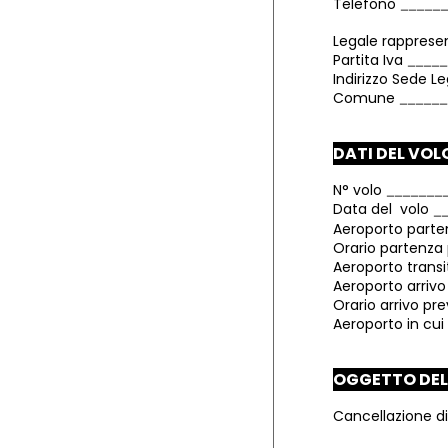
Telefono
Legale rapprese
Partita Iva
Indirizzo Sede L
Comune
DATI DEL VOL
N° volo
Data del volo
Aeroporto part
Orario partenza 
Aeroporto transi
Aeroporto arriv
Orario arrivo pr
Aeroporto in cui 
OGGETTO DE
Cancellazione d