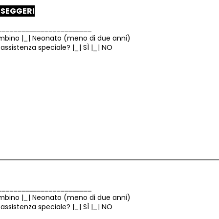
SSEGGERI
mbino
|
|
Neonato (meno di due anni)
NO
a assistenza speciale?
|
|
SÌ
|
|
mbino
|
|
Neonato (meno di due anni)
NO
a assistenza speciale?
|
|
SÌ
|
|