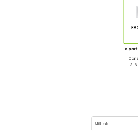
RA
a part
Cons
3-6 