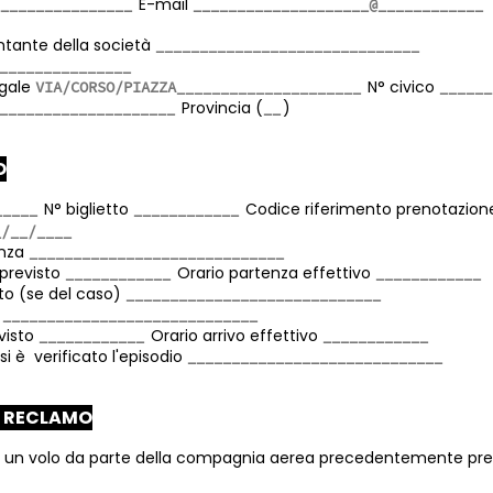
E-mail
ntante della società
egale
N° civico
Provincia (
)
O
N° biglietto
Codice riferimento prenotazio
enza
previsto
Orario partenza effettivo
to (se del caso)
o
evisto
Orario arrivo effettivo
si è verificato l'episodio
L RECLAMO
i un volo da parte della compagnia aerea precedentemente prev