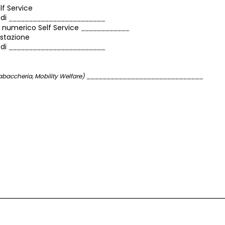
elf Service
 di
 numerico Self Service
i stazione
 di
tabaccheria, Mobility Welfare)