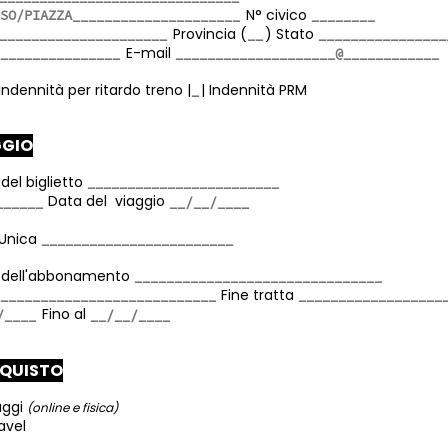
N° civico
Provincia (
) Stato
E-mail
Indennità per ritardo treno
|
|
Indennità PRM
GGIO
 del biglietto
Data del viaggio
 Unica
vo dell'abbonamento
Fine tratta
Fino al
CQUISTO
aggi
(online e fisica)
avel