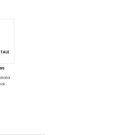
GITALE
,95
diata
ndi