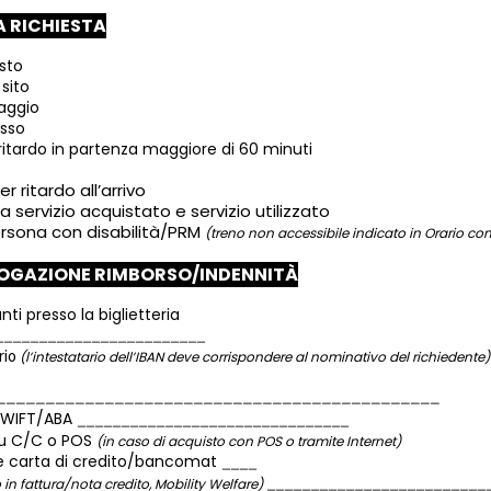
A RICHIESTA
sto
sito
iaggio
sso
ritardo in partenza maggiore di 60 minuti
r ritardo all’arrivo
a servizio acquistato e servizio utilizzato
rsona con disabilità/PRM
(treno non accessibile indicato in Orario co
OGAZIONE RIMBORSO/INDENNITÀ
anti presso la biglietteria
rio
(l’intestatario dell’IBAN deve corrispondere al nominativo del richiedente)
WIFT/ABA
 su C/C o POS
(in caso di acquisto con POS o tramite Internet)
 carta di credito/bancomat
o in fattura/nota credito, Mobility Welfare)