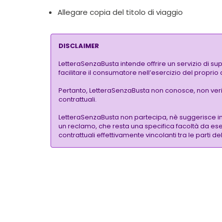
Allegare copia del titolo di viaggio
DISCLAIMER
LetteraSenzaBusta intende offrire un servizio di su
facilitare il consumatore nell’esercizio del proprio
Pertanto, LetteraSenzaBusta non conosce, non verific
contrattuali.
LetteraSenzaBusta non partecipa, nè suggerisce i
un reclamo, che resta una specifica facoltà da eser
contrattuali effettivamente vincolanti tra le parti