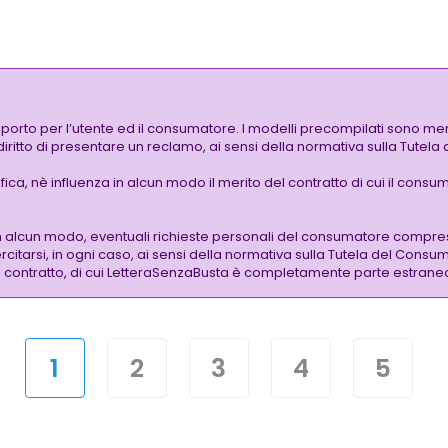
pporto per l’utente ed il consumatore. I modelli precompilati sono mer
 diritto di presentare un reclamo, ai sensi della normativa sulla Tutel
a, nè influenza in alcun modo il merito del contratto di cui il consuma
n alcun modo, eventuali richieste personali del consumatore compres
citarsi, in ogni caso, ai sensi della normativa sulla Tutela del Consum
 del contratto, di cui LetteraSenzaBusta è completamente parte estrane
1
2
3
4
5