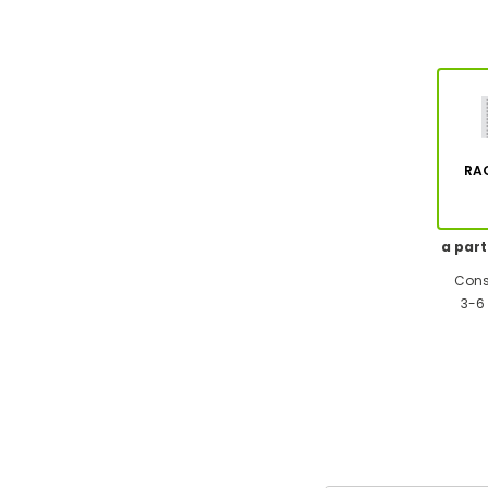
RA
a part
Cons
3-6 