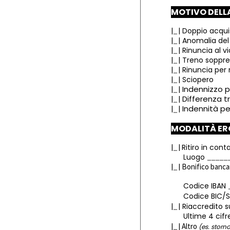
MOTIVO DELL
|
|
Doppio acqui
|
|
Anomalia del 
|
|
Rinuncia al v
|
|
Treno soppre
|
|
Rinuncia per 
|
|
Sciopero
Indennizzo pe
|
|
Differenza tr
|
|
Indennità pe
|
|
MODALITÀ ER
|
|
Ritiro in cont
Luogo
|
|
Bonifico banca
Codice IBAN
Codice BIC/S
|
| Riaccredito
Ultime 4 cifre
|
|
Altro
(es. storn