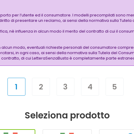
pporto per l’utente ed il consumatore. I modelli precompilati sono mer
 diritto di presentare un reclamo, ai sensi della normativa sulla Tutel
a, nè influenza in alcun modo il merito del contratto di cui il consuma
n alcun modo, eventuali richieste personali del consumatore compres
citarsi, in ogni caso, ai sensi della normativa sulla Tutela del Consum
 del contratto, di cui LetteraSenzaBusta è completamente parte estrane
1
2
3
4
5
Seleziona prodotto