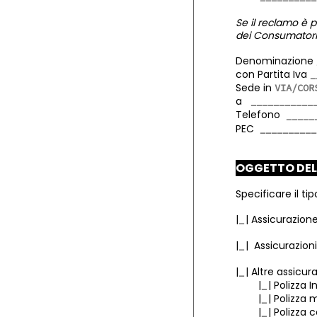
Se il reclamo è p
dei Consumatori o 
Denominazione
con Partita Iva
Sede in
a
Telefono
PEC
OGGETTO DE
Specificare il ti
|
|
Assicurazion
|
|
Assicurazioni
|
|
Altre assicur
|
|
Polizza I
|
|
Polizza 
|
|
Polizza 