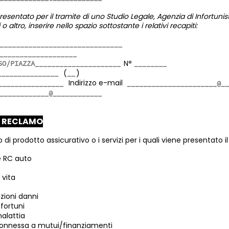
resentato per il tramite di uno Studio Legale, Agenzia di Infortunis
altro, inserire nello spazio sottostante i relativi recapiti:
N°
(
)
Indirizzo e-mail
L RECLAMO
po di prodotto assicurativo o i servizi per i quali viene presentato i
e RC auto
 vita
azioni danni
nfortuni
malattia
connessa a mutui/finanziamenti