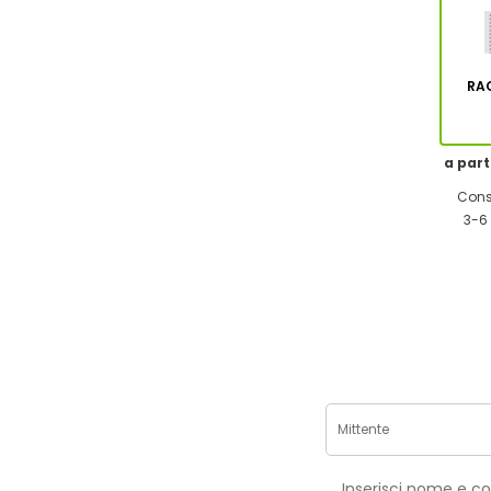
RA
a part
Cons
3-6 
Inse