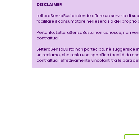
DISCLAIMER
LetteraSenzaBusta intende offrire un servizio di su
facilitare il consumatore nell’esercizio del proprio
Pertanto, LetteraSenzaBusta non conosce, non verific
contrattuali.
LetteraSenzaBusta non partecipa, nè suggerisce i
un reclamo, che resta una specifica facoltà da eser
contrattuali effettivamente vincolanti tra le parti