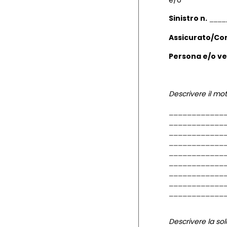
e/o
Sinistro n.
Assicurato/Co
Persona e/o v
Descrivere il mo
Descrivere la sol