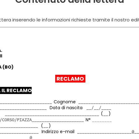
tera inserendo le informazioni richieste tramite il nostro edi
.
I
 (BO)
RECLAMO
 IL RECLAMO
Cognome
Data di nascita
ta
(
)
N°
(
)
Indirizzo e-mail