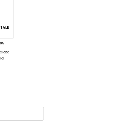
GITALE
,95
diata
ndi