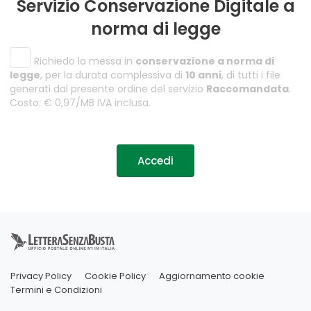
Servizio Conservazione Digitale a
norma di legge
Richiedo la messa in
conservazione a norma di
legge
, per la durata complessiva di
10 anni
, di tutti i file
generati dal presente ordine del servizio
Raccomandata
.
Costo: € 0,97/MB IVA inclusa.
Accedi
Privacy Policy
Cookie Policy
Aggiornamento cookie
Termini e Condizioni