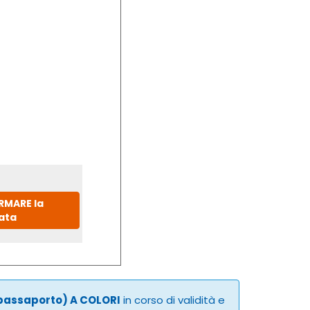
IRMARE la
ata
 passaporto) A COLORI
in corso di validità e