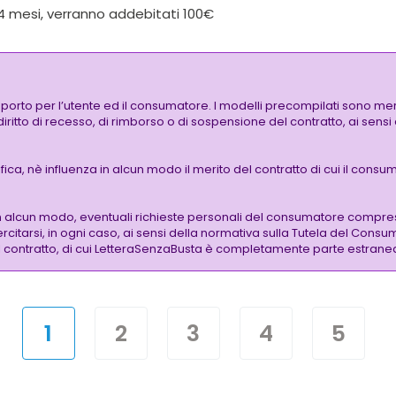
24 mesi, verranno addebitati 100€
pporto per l’utente ed il consumatore. I modelli precompilati sono mer
 diritto di recesso, di rimborso o di sospensione del contratto, ai sen
a, nè influenza in alcun modo il merito del contratto di cui il consuma
n alcun modo, eventuali richieste personali del consumatore compre
citarsi, in ogni caso, ai sensi della normativa sulla Tutela del Consu
 del contratto, di cui LetteraSenzaBusta è completamente parte estrane
1
2
3
4
5