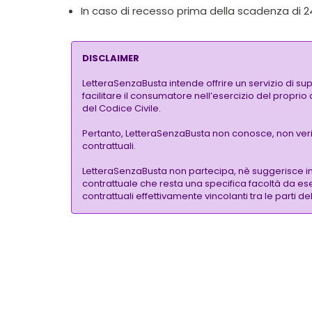
In caso di recesso prima della scadenza di 
DISCLAIMER
LetteraSenzaBusta intende offrire un servizio di su
facilitare il consumatore nell’esercizio del proprio
del Codice Civile.
Pertanto, LetteraSenzaBusta non conosce, non verific
contrattuali.
LetteraSenzaBusta non partecipa, nè suggerisce i
contrattuale che resta una specifica facoltà da eser
contrattuali effettivamente vincolanti tra le parti