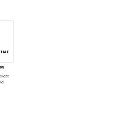
GITALE
,95
diata
ndi