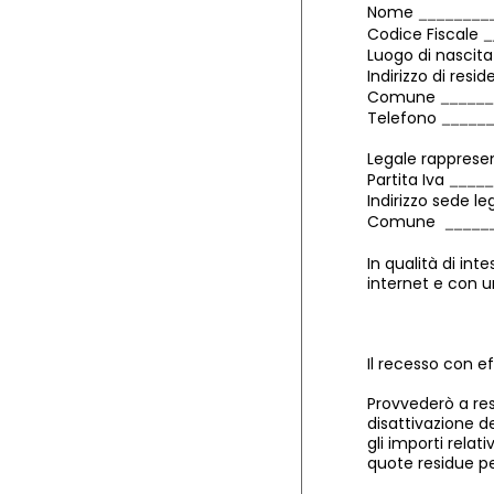
Nome
Codice Fiscale
Luogo di nascit
Indirizzo di resi
Comune
Telefono
Legale rapprese
Partita Iva
Indirizzo sede l
Comune
In qualità di int
internet e con u
Il recesso con ef
Provvederò a rest
disattivazione de
gli importi relat
quote residue per