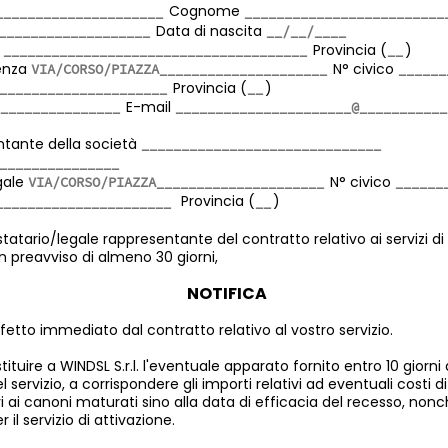
Cognome
Data di nascita
a
Provincia (
)
denza
N° civico
Provincia (
)
E-mail
ntante della società
egale
N° civico
Provincia (
)
estatario/legale rappresentante del contratto relativo ai servizi di
n preavviso di almeno 30 giorni,
NOTIFICA
fetto immediato dal contratto relativo al vostro servizio.
ituire a WINDSL S.r.l. l'eventuale apparato fornito entro 10 giorni 
l servizio, a corrispondere gli importi relativi ad eventuali costi di
ivi ai canoni maturati sino alla data di efficacia del recesso, non
 il servizio di attivazione.