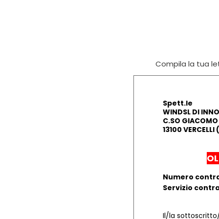
Compila la tua let
Spett.le
WINDSL DI INN
C.SO GIACOMO 
13100 VERCELLI 
OL
Numero contr
Servizio contr
Il/la sottoscritto