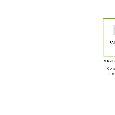
RA
a part
Cons
3-6 