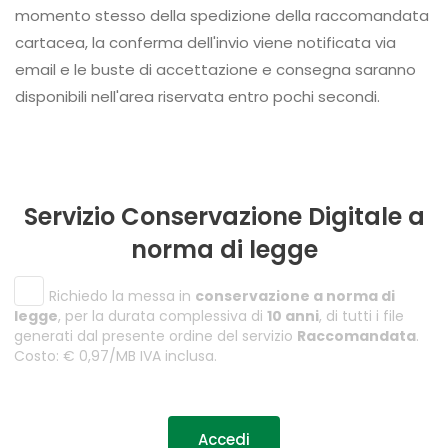
momento stesso della spedizione della raccomandata
cartacea, la conferma dell'invio viene notificata via
email e le buste di accettazione e consegna saranno
disponibili nell'area riservata entro pochi secondi.
Servizio Conservazione Digitale a
norma di legge
Richiedo la messa in
conservazione a norma di
legge
, per la durata complessiva di
10 anni
, di tutti i file
generati dal presente ordine del servizio
Raccomandata
.
Costo: € 0,97/MB IVA inclusa.
Accedi