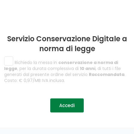
Servizio Conservazione Digitale a
norma di legge
Richiedo la messa in
conservazione a norma di
legge
, per la durata complessiva di
10 anni
, di tutti i file
generati dal presente ordine del servizio
Raccomandata
.
Costo: € 0,97/MB IVA inclusa.
Accedi