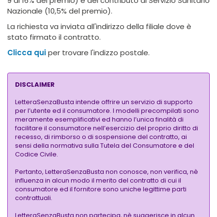
9 al 16% del premio) e del contributo al Servizio Sanitario
Nazionale (10,5% del premio).
La richiesta va inviata all'indirizzo della filiale dove è
stato firmato il contratto.
Clicca qui
per trovare l'indizzo postale.
DISCLAIMER
LetteraSenzaBusta intende offrire un servizio di supporto
per l’utente ed il consumatore. I modelli precompilati sono
meramente esemplificativi ed hanno l’unica finalità di
facilitare il consumatore nell’esercizio del proprio diritto di
recesso, di rimborso o di sospensione del contratto, ai
sensi della normativa sulla Tutela del Consumatore e del
Codice Civile.
Pertanto, LetteraSenzaBusta non conosce, non verifica, nè
influenza in alcun modo il merito del contratto di cui il
consumatore ed il fornitore sono uniche legittime parti
contrattuali.
LetteraSenzaBusta non partecipa, nè suggerisce in alcun