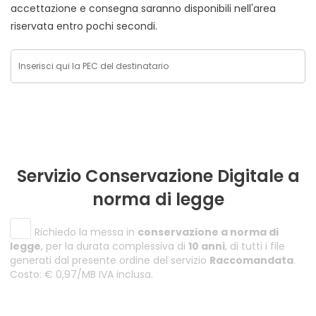
accettazione e consegna saranno disponibili nell'area
riservata entro pochi secondi.
Servizio Conservazione Digitale a
norma di legge
Richiedo la messa in
conservazione a norma di
legge
, per la durata complessiva di
10 anni
, di tutti i file
generati dal presente ordine del servizio
Raccomandata
.
Costo: € 0,97/MB IVA inclusa.