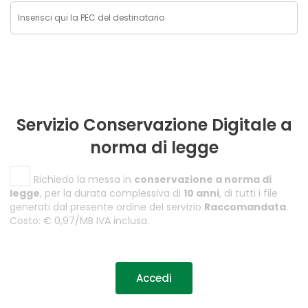
Servizio Conservazione Digitale a
norma di legge
Richiedo la messa in
conservazione a norma di
legge
, per la durata complessiva di
10 anni
, di tutti i file
generati dal presente ordine del servizio
Raccomandata
.
Costo: € 0,97/MB IVA inclusa.
Accedi