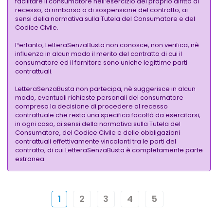
facilitare il consumatore nell’esercizio del proprio diritto di
recesso, di rimborso o di sospensione del contratto, ai
sensi della normativa sulla Tutela del Consumatore e del
Codice Civile.
Pertanto, LetteraSenzaBusta non conosce, non verifica, nè
influenza in alcun modo il merito del contratto di cui il
consumatore ed il fornitore sono uniche legittime parti
contrattuali.
LetteraSenzaBusta non partecipa, nè suggerisce in alcun
modo, eventuali richieste personali del consumatore
compresa la decisione di procedere al recesso
contrattuale che resta una specifica facoltà da esercitarsi,
in ogni caso, ai sensi della normativa sulla Tutela del
Consumatore, del Codice Civile e delle obbligazioni
contrattuali effettivamente vincolanti tra le parti del
contratto, di cui LetteraSenzaBusta è completamente parte
estranea.
1
2
3
4
5