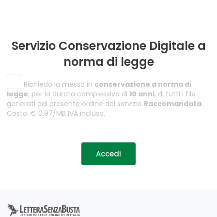
Servizio Conservazione Digitale a
norma di legge
Richiedo la messa in
conservazione a norma di
legge
, per la durata complessiva di
10 anni
, di tutti i file
generati dal presente ordine del servizio
Raccomandata
.
Costo: € 0,97/MB IVA inclusa.
Accedi