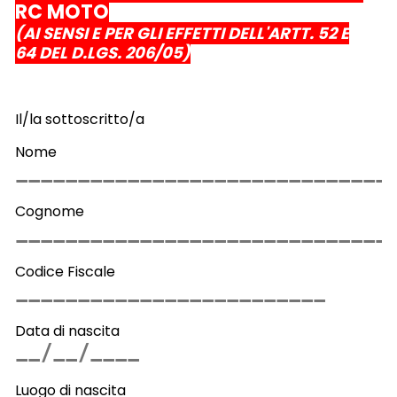
RC MOTO
(AI SENSI E PER GLI EFFETTI DELL'ARTT. 52 E
64 DEL D.LGS. 206/05)
Il/la sottoscritto/a
Nome
Cognome
Codice Fiscale
Data di nascita
Luogo di nascita