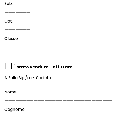
Sub.
Cat.
Classe
|
|
È stato venduto - affittato
Al/alla Sig./ra - Società:
Nome
Cognome