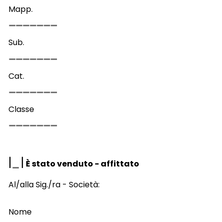
Mapp.
Sub.
Cat.
Classe
|
|
È stato venduto - affittato
Al/alla Sig./ra - Società:
Nome