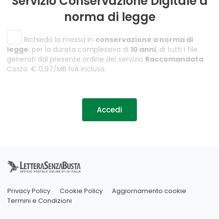
Servizio Conservazione Digitale a
norma di legge
Richiedo la messa in
conservazione a norma di
legge
, per la durata complessiva di
10 anni
, di tutti i file
generati dal presente ordine del servizio
Raccomandata
.
Costo: € 0,97/MB IVA inclusa.
Accedi
Privacy Policy
Cookie Policy
Aggiornamento cookie
Termini e Condizioni