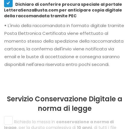
Dichiaro di conferire procura speciale al portale
LetteraSenzaBusta.com per anticipare copia digitale
della raccomandata tramite PEC
•
L'invio della raccomandata in formato digitale tramite
Posta Elettronica Certificata viene effettuato al
momento stesso della spedizione della raccomandata
cartacea, la conferma dell'invio viene notificata via
email e le buste di accettazione e consegna saranno
disponibili nell'area riservata entro pochi secondi.
Servizio Conservazione Digitale a
norma di legge
Richiedo la messa in
conservazione a norma di
legge
, per la durata complessiva di
10 anni
, di tutti i file