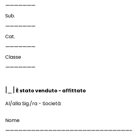
Sub.
Cat.
Classe
|
|
È stato venduto - affittato
Al/alla Sig./ra - Società:
Nome