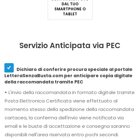
DAL TUO
SMARTPHONE O
TABLET
Servizio Anticipata via PEC
Dichiaro di conferire procura speciale al portale
LetteraSenzaBusta.com per anticipare copia digitale
della raccomandata tramite PEC
•
L'invio della raccomandata in formato digitale tramite
Posta Elettronica Certificata viene effettuato al
momento stesso della spedizione della raccomandata
cartacea, la conferma dell'invio viene notificata via
email e le buste di accettazione e consegna saranno
disponibili nell'area riservata entro pochi secondi.