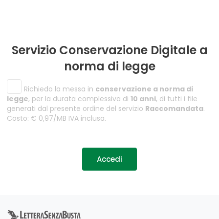
Servizio Conservazione Digitale a
norma di legge
Richiedo la messa in
conservazione a norma di
legge
, per la durata complessiva di
10 anni
, di tutti i file
generati dal presente ordine del servizio
Raccomandata
.
Costo: € 0,97/MB IVA inclusa.
Accedi