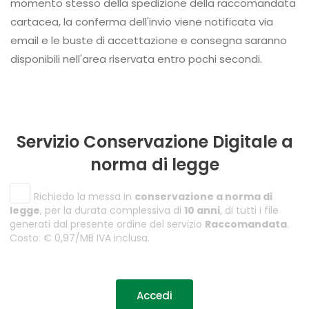
momento stesso della spedizione della raccomandata
cartacea, la conferma dell'invio viene notificata via
email e le buste di accettazione e consegna saranno
disponibili nell'area riservata entro pochi secondi.
Servizio Conservazione Digitale a
norma di legge
Richiedo la messa in
conservazione a norma di
legge
, per la durata complessiva di
10 anni
, di tutti i file
generati dal presente ordine del servizio
Raccomandata
.
Costo: € 0,97/MB IVA inclusa.
Accedi