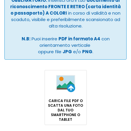
OBBLIGATORIO:
Inserisci ora il tuo
documento di
riconoscimento FRONTE E RETRO (carta identità
o passaporto) A COLORI
in corso di validità e non
scaduto, visibile e preferibilmente scansionato ad
alta risoluzione.
N.B:
Puoi inserire
PDF in formato A4
con
orientamento verticale
oppure file
JPG
e/o
PNG
.
CARICA FILE PDF O
SCATTA UNA FOTO
DAL TUO
SMARTPHONE O
TABLET