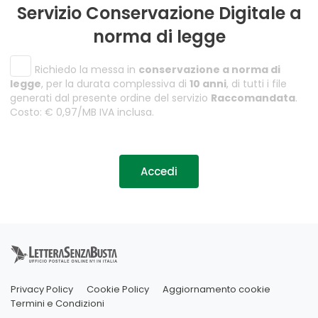
Servizio Conservazione Digitale a
norma di legge
Richiedo la messa in
conservazione a norma di
legge
, per la durata complessiva di
10 anni
, di tutti i file
generati dal presente ordine del servizio
Raccomandata
.
Costo: € 0,97/MB IVA inclusa.
Accedi
Privacy Policy
Cookie Policy
Aggiornamento cookie
Termini e Condizioni