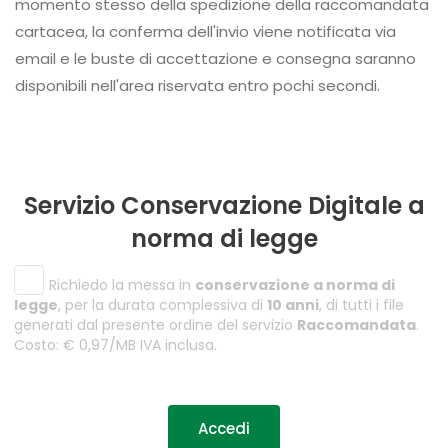
momento stesso della spedizione della raccomandata
cartacea, la conferma dell'invio viene notificata via
email e le buste di accettazione e consegna saranno
disponibili nell'area riservata entro pochi secondi.
Servizio Conservazione Digitale a
norma di legge
Richiedo la messa in
conservazione a norma di
legge
, per la durata complessiva di
10 anni
, di tutti i file
generati dal presente ordine del servizio
Raccomandata
.
Costo: € 0,97/MB IVA inclusa.
Accedi