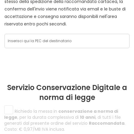
stesso della spedizione della raccomandata cartacea, la
conferma dell'invio viene notificata via email e le buste di
accettazione e consegna saranno disponibili nell'area
riservata entro pochi secondi.
Servizio Conservazione Digitale a
norma di legge
Richiedo la messa in
conservazione a norma di
legge
, per la durata complessiva di
10 anni
, di tutti i file
generati dal presente ordine del servizio
Raccomandata
.
Costo: € 0,97/MB IVA inclusa.