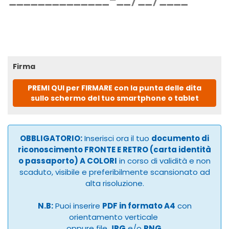
Firma
PREMI QUI per FIRMARE con la punta delle dita
sullo schermo del tuo smartphone o tablet
OBBLIGATORIO:
Inserisci ora il tuo
documento di
riconoscimento FRONTE E RETRO (carta identità
o passaporto) A COLORI
in corso di validità e non
scaduto, visibile e preferibilmente scansionato ad
alta risoluzione.
N.B:
Puoi inserire
PDF in formato A4
con
orientamento verticale
oppure file
JPG
e/o
PNG
.