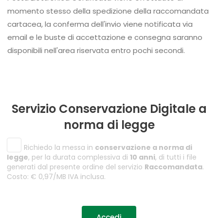
momento stesso della spedizione della raccomandata
cartacea, la conferma dell'invio viene notificata via
email e le buste di accettazione e consegna saranno
disponibili nell'area riservata entro pochi secondi.
Servizio Conservazione Digitale a
norma di legge
Richiedo la messa in
conservazione a norma di
legge
, per la durata complessiva di
10 anni
, di tutti i file
generati dal presente ordine del servizio
Raccomandata
.
Costo: € 0,97/MB IVA inclusa.
Accedi