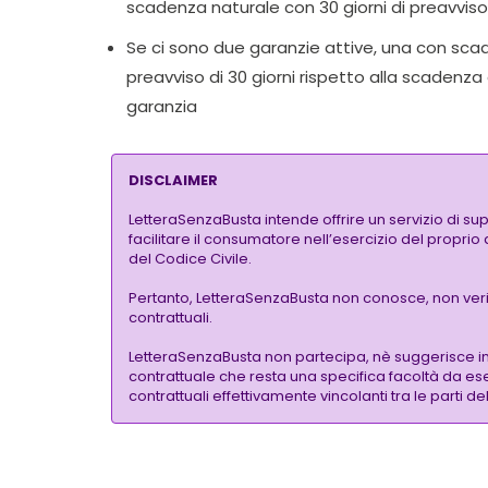
scadenza naturale con 30 giorni di preavviso
Se ci sono due garanzie attive, una con scade
preavviso di 30 giorni rispetto alla scadenza 
garanzia
DISCLAIMER
LetteraSenzaBusta intende offrire un servizio di su
facilitare il consumatore nell’esercizio del proprio
del Codice Civile.
Pertanto, LetteraSenzaBusta non conosce, non verific
contrattuali.
LetteraSenzaBusta non partecipa, nè suggerisce i
contrattuale che resta una specifica facoltà da eser
contrattuali effettivamente vincolanti tra le parti