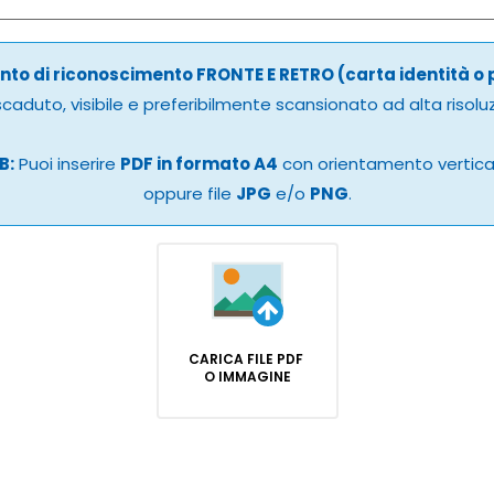
to di riconoscimento FRONTE E RETRO (carta identità o
caduto, visibile e preferibilmente scansionato ad alta risolu
B:
Puoi inserire
PDF in formato A4
con orientamento vertic
oppure file
JPG
e/o
PNG
.
CARICA FILE PDF
O IMMAGINE