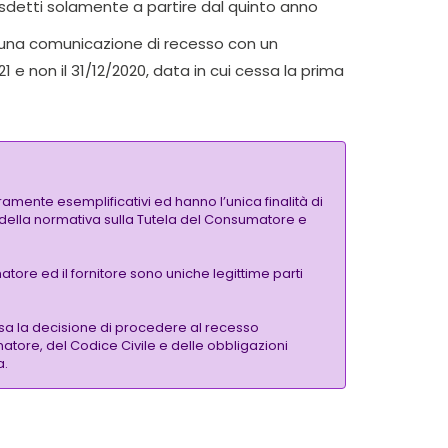
isdetti solamente a partire dal quinto anno
via una comunicazione di recesso con un
1 e non il 31/12/2020, data in cui cessa la prima
amente esemplificativi ed hanno l’unica finalità di
si della normativa sulla Tutela del Consumatore e
tore ed il fornitore sono uniche legittime parti
sa la decisione di procedere al recesso
matore, del Codice Civile e delle obbligazioni
a.