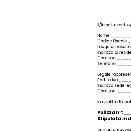
Il/la sottoscritto
Nome
Codice Fiscale
Luogo di nascit
Indirizzo di resi
Comune
Telefono
Legale rapprese
Partita Iva
Indirizzo sede l
Comune
In qualità di co
Polizza n°:
Stipulata in 
con un preavviso