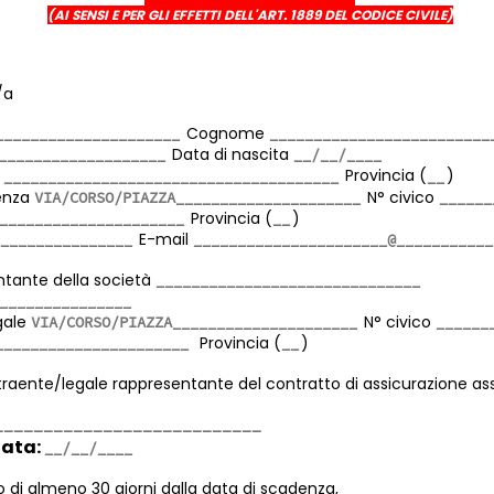
(AI SENSI E PER GLI EFFETTI DELL'ART. 1889 DEL CODICE CIVILE)
/a
Cognome
Data di nascita
a
Provincia (
)
denza
N° civico
Provincia (
)
E-mail
ntante della società
egale
N° civico
Provincia (
)
ntraente/legale rappresentante del contratto di assicurazione as
data:
 di almeno 30 giorni dalla data di scadenza,