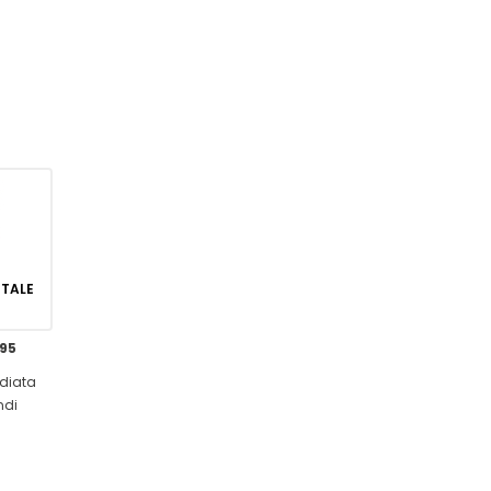
GITALE
,95
diata
ndi