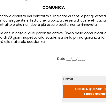
COMUNICA
cabile disdetta dal contratto suindicato ai sensi e per gli effetti 
on conseguente effetto che la polizza cesserà di avere efficacia 
ntratto e che non dovrà più essere tacitamente rinnovata.
due garanzie attive, l'invio della comunicazi
e che in caso di
o di 30 giorni rispetto alla scadenza della prima garanzia, l
à alla naturale scadenza.
Data
Firma
CLICCA QUI per F
raccomand