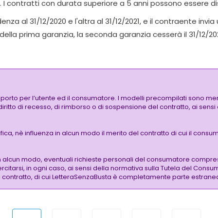
. I contratti con durata superiore a 5 anni possono essere d
nza al 31/12/2020 e l'altra al 31/12/2021, e il contraente in
della prima garanzia, la seconda garanzia cesserà il 31/12/202
pporto per l’utente ed il consumatore. I modelli precompilati sono mer
 diritto di recesso, di rimborso o di sospensione del contratto, ai sen
a, nè influenza in alcun modo il merito del contratto di cui il consuma
n alcun modo, eventuali richieste personali del consumatore compre
citarsi, in ogni caso, ai sensi della normativa sulla Tutela del Consu
 del contratto, di cui LetteraSenzaBusta è completamente parte estrane