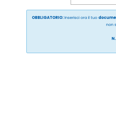
OBBLIGATORIO:
Inserisci ora il tuo
documen
non s
N.