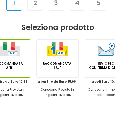
1
2
3
4
5
Seleziona prodotto
CCOMANDATA
RACCOMANDATA
INVIO PEC
A/R
1 A/R
CON FIRMA DI
ire da Euro 12,96
a partire da Euro 15,98
a soli Euro 10
egna Prevista in
Consegna Prevista in
Consegna imme
giorni lavorativi
1-2 giorni lavorativi
in pochi seco