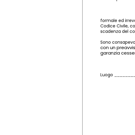
formale ed irrevo
Codice Civile, c
scadenza del co
Sono consapevol
con un preavvis
garanzia cesser
Luogo