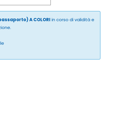
 passaporto) A COLORI
in corso di validità e
zione.
ale