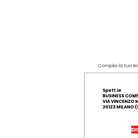
Compila la tua let
Spett.le
BUSINESS COMP
VIA VINCENZO 
20123 MILANO (
DI