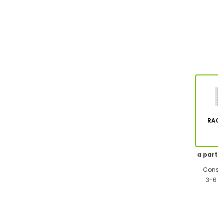
RA
a part
Cons
3-6 