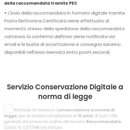
della raccomandata tramite PEC
•
L'invio della raccomandata in formato digitale tramite
Posta Elettronica Certificata viene effettuato al
momento stesso della spedizione della raccomandata
cartacea, la conferma dell'invio viene notificata via
email e le buste di accettazione e consegna saranno
disponibili nell'area riservata entro pochi secondi.
Servizio Conservazione Digitale a
norma di legge
Richiedo la messa in
conservazione a norma di
legge
, per la durata complessiva di
10 anni
, di tutti i file
generati dal presente ordine del servizio
Raccomandata
.
Costo: € 0,97/MB IVA inclusa.