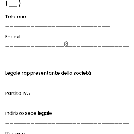
(
)
Telefono
E-mail
Legale rappresentante della società
Partita IVA
Indirizzo sede legale
N° civico