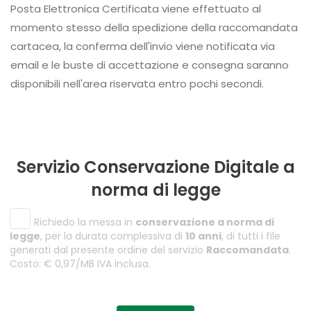
Posta Elettronica Certificata viene effettuato al
momento stesso della spedizione della raccomandata
cartacea, la conferma dell'invio viene notificata via
email e le buste di accettazione e consegna saranno
disponibili nell'area riservata entro pochi secondi.
Servizio Conservazione Digitale a
norma di legge
Richiedo la messa in
conservazione a norma di
legge
, per la durata complessiva di
10 anni
, di tutti i file
generati dal presente ordine del servizio
Raccomandata
.
Costo: € 0,97/MB IVA inclusa.