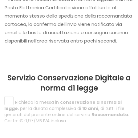
Posta Elettronica Certificata viene effettuato al
momento stesso della spedizione della raccomandata
cartacea, la conferma dell'invio viene notificata via
email e le buste di accettazione e consegna saranno
disponibili nell'area riservata entro pochi secondi.
Servizio Conservazione Digitale a
norma di legge
Richiedo la messa in
conservazione a norma di
legge
, per la durata complessiva di
10 anni
, di tutti i file
generati dal presente ordine del servizio
Raccomandata
.
Costo: € 0,97/MB IVA inclusa.