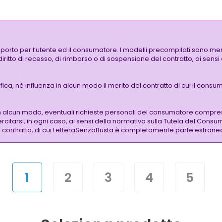
pporto per l’utente ed il consumatore. I modelli precompilati sono mer
 diritto di recesso, di rimborso o di sospensione del contratto, ai sen
a, nè influenza in alcun modo il merito del contratto di cui il consuma
n alcun modo, eventuali richieste personali del consumatore compre
citarsi, in ogni caso, ai sensi della normativa sulla Tutela del Consu
 del contratto, di cui LetteraSenzaBusta è completamente parte estrane
1
2
3
4
5