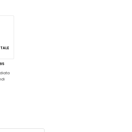
GITALE
,95
diata
ndi