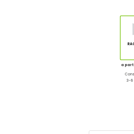
RA
a part
Cons
3-6 