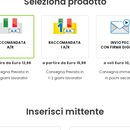
Seleziona prodotto
CCOMANDATA
RACCOMANDATA
INVIO PEC
A/R
1 A/R
CON FIRMA DI
ire da Euro 12,96
a partire da Euro 15,98
a soli Euro 10
egna Prevista in
Consegna Prevista in
Consegna imme
giorni lavorativi
1-2 giorni lavorativi
in pochi seco
Inserisci mittente