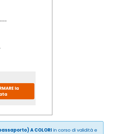
IRMARE la
ata
 passaporto) A COLORI
in corso di validità e