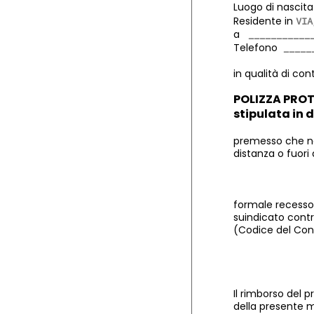
Luogo di nasci
Residente in
a
Telefono
in qualità di con
POLIZZA PROT
stipulata in 
premesso che non
distanza o fuori 
formale recesso 
suindicato contra
(Codice del Co
Il rimborso del 
della presente m