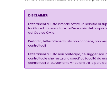
DISCLAIMER
LetteraSenzaBusta intende offrire un servizio di su
facilitare il consumatore nell’esercizio del proprio
del Codice Civile.
Pertanto, LetteraSenzaBusta non conosce, non verific
contrattuali.
LetteraSenzaBusta non partecipa, nè suggerisce i
contrattuale che resta una specifica facoltà da eser
contrattuali effettivamente vincolanti tra le parti