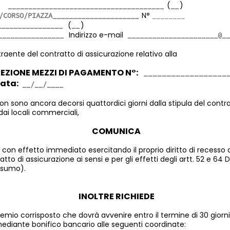
ta
(
)
N°
(
)
Indirizzo e-mail
traente del contratto di assicurazione relativo alla
EZIONE MEZZI DI PAGAMENTO N°:
data:
 sono ancora decorsi quattordici giorni dalla stipula del contr
dai locali commerciali,
COMUNICA
con effetto immediato esercitando il proprio diritto di recesso 
tto di assicurazione ai sensi e per gli effetti degli artt. 52 e 64 
nsumo).
INOLTRE RICHIEDE
premio corrisposto che dovrà avvenire entro il termine di 30 giorn
ediante bonifico bancario alle seguenti coordinate: