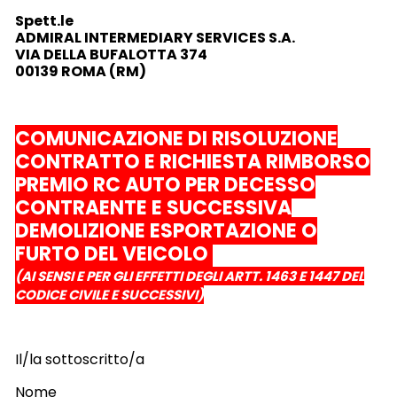
Spett.le
ADMIRAL INTERMEDIARY SERVICES S.A.
VIA DELLA BUFALOTTA 374
00139 ROMA (RM)
COMUNICAZIONE DI RISOLUZIONE
CONTRATTO E RICHIESTA RIMBORSO
PREMIO RC AUTO PER DECESSO
CONTRAENTE E SUCCESSIVA
DEMOLIZIONE ESPORTAZIONE O
FURTO DEL VEICOLO
(AI SENSI E PER GLI EFFETTI DEGLI ARTT. 1463 E 1447 DEL
CODICE CIVILE E SUCCESSIVI)
Il/la sottoscritto/a
Nome