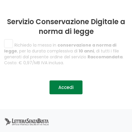
Servizio Conservazione Digitale a
norma di legge
Richiedo la messa in
conservazione a norma di
legge
, per la durata complessiva di
10 anni
, di tutti i file
generati dal presente ordine del servizio
Raccomandata
.
Costo: € 0,97/MB IVA inclusa.
Accedi