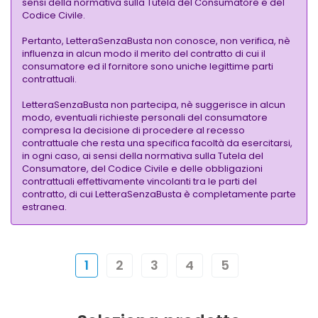
sensi della normativa sulla Tutela del Consumatore e del
Codice Civile.
Pertanto, LetteraSenzaBusta non conosce, non verifica, nè
influenza in alcun modo il merito del contratto di cui il
consumatore ed il fornitore sono uniche legittime parti
contrattuali.
LetteraSenzaBusta non partecipa, nè suggerisce in alcun
modo, eventuali richieste personali del consumatore
compresa la decisione di procedere al recesso
contrattuale che resta una specifica facoltà da esercitarsi,
in ogni caso, ai sensi della normativa sulla Tutela del
Consumatore, del Codice Civile e delle obbligazioni
contrattuali effettivamente vincolanti tra le parti del
contratto, di cui LetteraSenzaBusta è completamente parte
estranea.
1
2
3
4
5