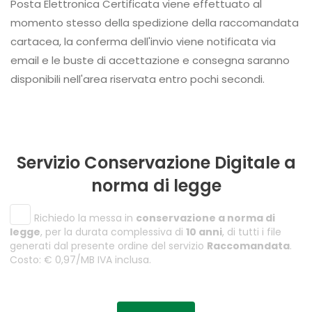
Posta Elettronica Certificata viene effettuato al
momento stesso della spedizione della raccomandata
cartacea, la conferma dell'invio viene notificata via
email e le buste di accettazione e consegna saranno
disponibili nell'area riservata entro pochi secondi.
Servizio Conservazione Digitale a
norma di legge
Richiedo la messa in
conservazione a norma di
legge
, per la durata complessiva di
10 anni
, di tutti i file
generati dal presente ordine del servizio
Raccomandata
.
Costo: € 0,97/MB IVA inclusa.