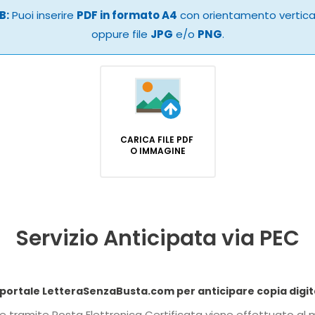
B:
Puoi inserire
PDF in formato A4
con orientamento vertic
oppure file
JPG
e/o
PNG
.
CARICA FILE PDF
O IMMAGINE
Servizio Anticipata via PEC
Dichiaro di conferire procura speciale al portale
 della