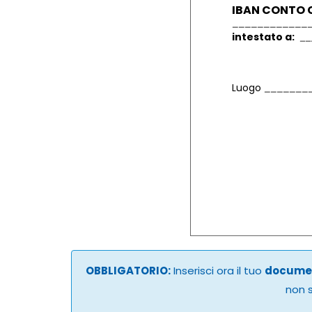
IBAN CONTO 
intestato a:
Luogo
OBBLIGATORIO:
Inserisci ora il tuo
documen
non s