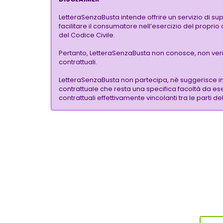
LetteraSenzaBusta intende offrire un servizio di su
facilitare il consumatore nell’esercizio del proprio
del Codice Civile.
Pertanto, LetteraSenzaBusta non conosce, non verific
contrattuali.
LetteraSenzaBusta non partecipa, nè suggerisce i
contrattuale che resta una specifica facoltà da eser
contrattuali effettivamente vincolanti tra le parti