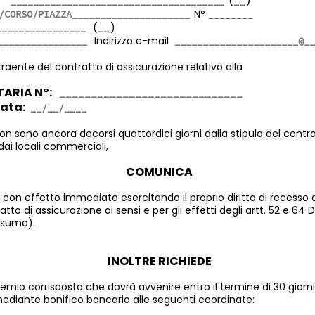
ta
(
)
N°
(
)
Indirizzo e-mail
traente del contratto di assicurazione relativo alla
TARIA N°:
data:
 sono ancora decorsi quattordici giorni dalla stipula del contr
dai locali commerciali,
COMUNICA
con effetto immediato esercitando il proprio diritto di recesso 
tto di assicurazione ai sensi e per gli effetti degli artt. 52 e 64 
nsumo).
INOLTRE RICHIEDE
premio corrisposto che dovrà avvenire entro il termine di 30 giorn
ediante bonifico bancario alle seguenti coordinate: