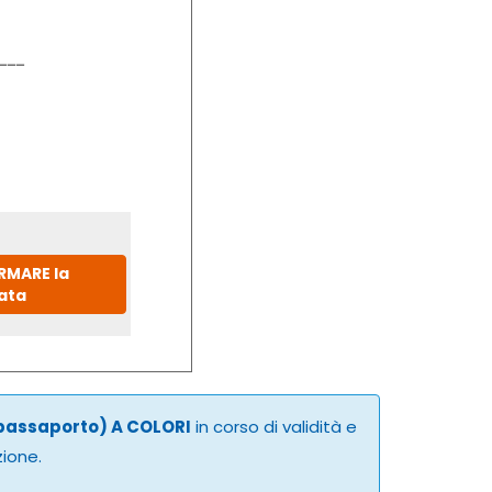
IRMARE la
ata
 passaporto) A COLORI
in corso di validità e
zione.