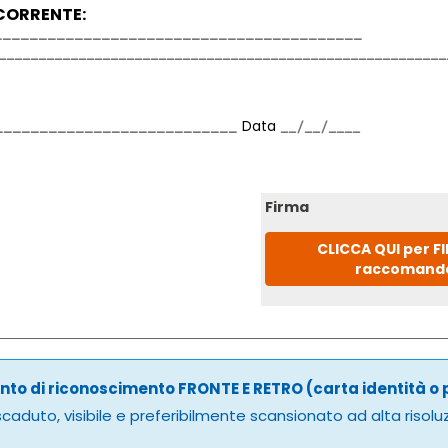
CORRENTE:
Data
Firma
CLICCA QUI per F
raccomand
to di riconoscimento FRONTE E RETRO (carta identità o
caduto, visibile e preferibilmente scansionato ad alta risolu