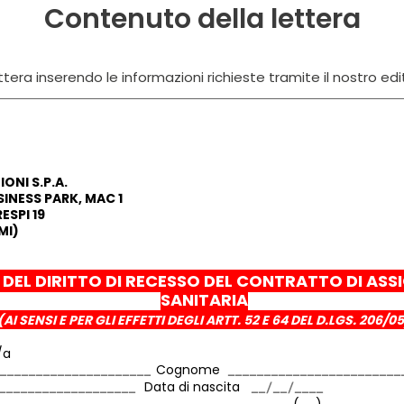
Contenuto della lettera
tera inserendo le informazioni richieste tramite il nostro edi
ONI S.P.A.
INESS PARK, MAC 1
ESPI 19
MI)
 DEL DIRITTO DI RECESSO DEL CONTRATTO DI AS
SANITARIA
(AI SENSI E PER GLI EFFETTI DEGLI ARTT. 52 E 64 DEL D.LGS. 206/05
/a
Cognome
Data di nascita