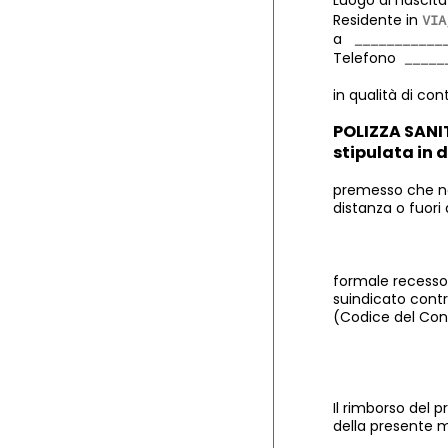
Luogo di nasci
Residente in
a
Telefono
in qualità di con
POLIZZA SANI
stipulata in 
premesso che non
distanza o fuori 
formale recesso 
suindicato contra
(Codice del Co
Il rimborso del 
della presente m