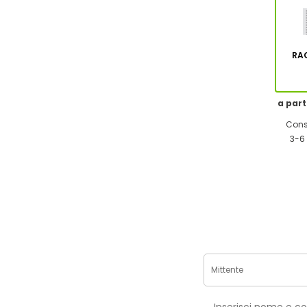
RA
a part
Cons
3-6 