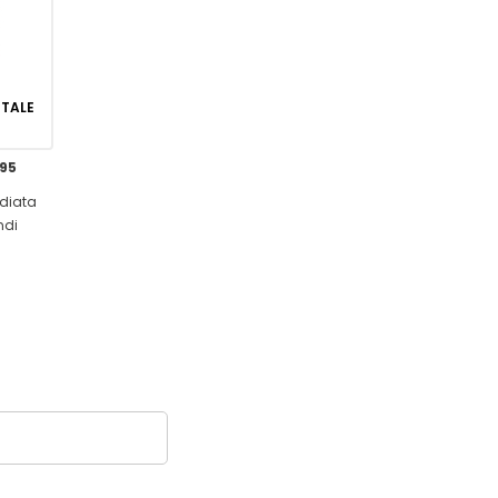
GITALE
,95
diata
ndi