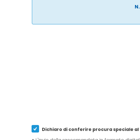
N.
•
L'invio della raccomandata in formato digitale tramite Posta Elettronica Certificata viene effettuato al momento stesso della spedizione