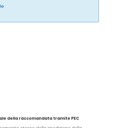
ale
 LetteraSenzaBusta.com per anticipare copia digitale della raccomandata tramite PEC