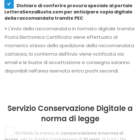
Dichiaro di conferire procura speciale al portale
LetteraSenzaBusta.com per anticipare copia digitale
della raccomandata tramite PEC
•
L'invio della raccomandata in formato digitale tramite
Posta Elettronica Certificata viene effettuato al
momento stesso della spedizione della raccomandata
cartacea, la conferma dell'invio viene notificata via
email e le buste di accettazione e consegna saranno
disponibili nell'area riservata entro pochi secondi.
Servizio Conservazione Digitale a
norma di legge
Richiedo la messa in
conservazione a norma di
legge
, per la durata complessiva di
10 anni
, di tutti i file