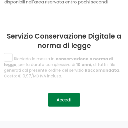
disponibili nell'area riservata entro pochi secondi.
Servizio Conservazione Digitale a
norma di legge
Richiedo la messa in
conservazione a norma di
legge
, per la durata complessiva di
10 anni
, di tutti i file
generati dal presente ordine del servizio
Raccomandata
.
Costo: € 0,97/MB IVA inclusa.
Accedi