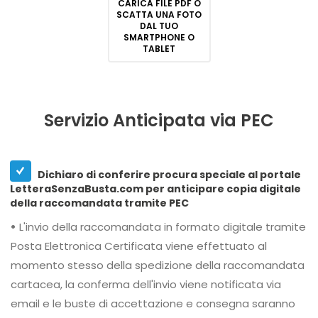
CARICA FILE PDF O
SCATTA UNA FOTO
DAL TUO
SMARTPHONE O
TABLET
Servizio Anticipata via PEC
Dichiaro di conferire procura speciale al portale
LetteraSenzaBusta.com per anticipare copia digitale
della raccomandata tramite PEC
•
L'invio della raccomandata in formato digitale tramite
Posta Elettronica Certificata viene effettuato al
momento stesso della spedizione della raccomandata
cartacea, la conferma dell'invio viene notificata via
email e le buste di accettazione e consegna saranno