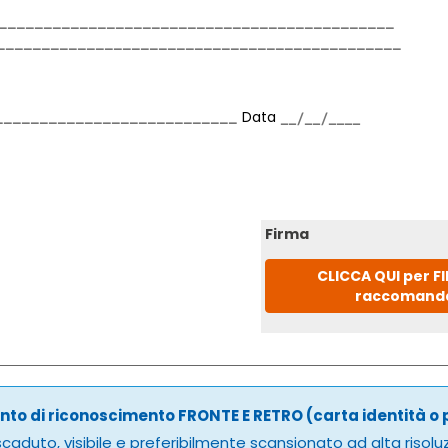
Data
Firma
CLICCA QUI per F
raccomand
to di riconoscimento FRONTE E RETRO (carta identità o
caduto, visibile e preferibilmente scansionato ad alta risolu