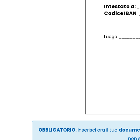
Intestato a:
Codice IBAN
:
Luogo
OBBLIGATORIO:
Inserisci ora il tuo
documen
non s