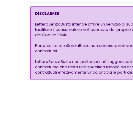
DISCLAIMER
LetteraSenzaBusta intende offrire un servizio di su
facilitare il consumatore nell’esercizio del proprio
del Codice Civile.
Pertanto, LetteraSenzaBusta non conosce, non verific
contrattuali.
LetteraSenzaBusta non partecipa, nè suggerisce i
contrattuale che resta una specifica facoltà da eser
contrattuali effettivamente vincolanti tra le parti