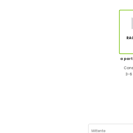
RA
a part
Cons
3-6 