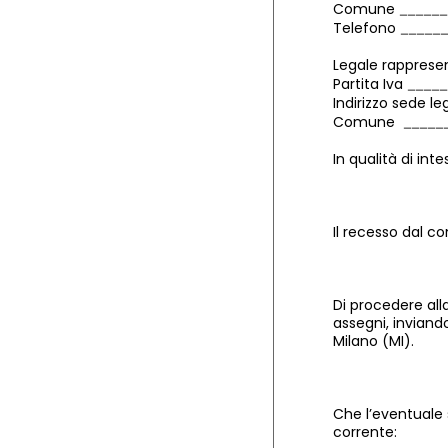
Comune
Telefono
Legale rapprese
Partita Iva
Indirizzo sede l
Comune
In qualità di in
Il recesso dal c
Di procedere all
assegni, inviando
Milano (MI).
Che l’eventuale
corrente: