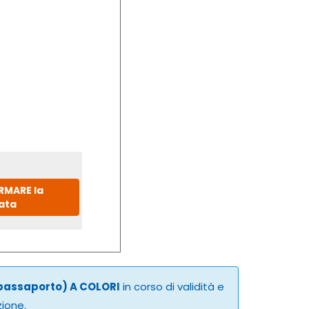
IRMARE la
ata
 passaporto) A COLORI
in corso di validità e
zione.