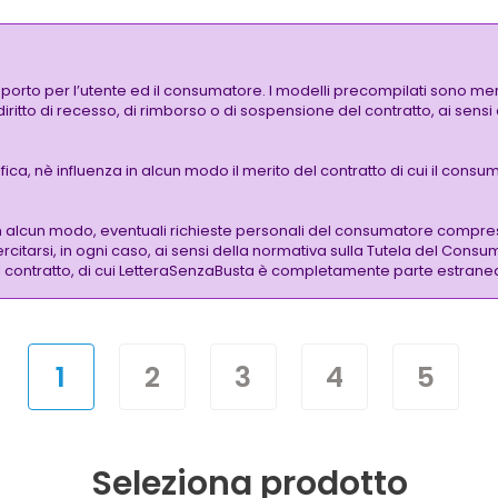
pporto per l’utente ed il consumatore. I modelli precompilati sono mer
 diritto di recesso, di rimborso o di sospensione del contratto, ai sen
a, nè influenza in alcun modo il merito del contratto di cui il consuma
n alcun modo, eventuali richieste personali del consumatore compre
citarsi, in ogni caso, ai sensi della normativa sulla Tutela del Consu
 del contratto, di cui LetteraSenzaBusta è completamente parte estrane
1
2
3
4
5
Seleziona prodotto