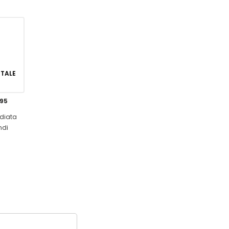
GITALE
,95
diata
ndi