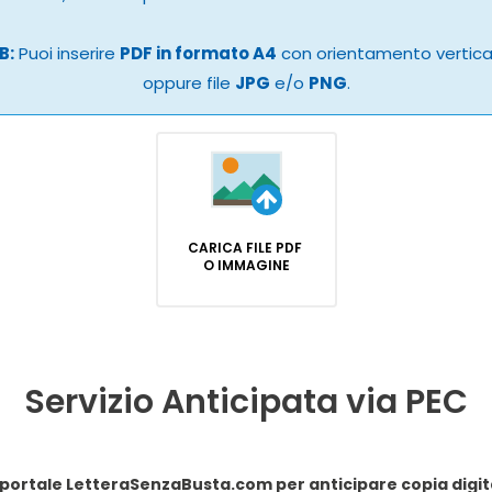
B:
Puoi inserire
PDF in formato A4
con orientamento vertic
oppure file
JPG
e/o
PNG
.
CARICA FILE PDF
O IMMAGINE
Servizio Anticipata via PEC
Dichiaro di conferire procura speciale al portale