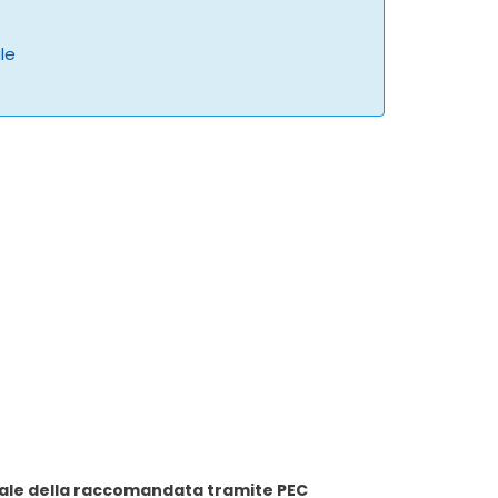
ale
 LetteraSenzaBusta.com per anticipare copia digitale della raccomandata tramite PEC