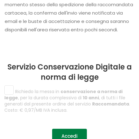
momento stesso della spedizione della raccomandata
cartacea, la conferma dell'invio viene notificata via
email e le buste di accettazione e consegna saranno
disponibili nell'area riservata entro pochi secondi.
Servizio Conservazione Digitale a
norma di legge
Richiedo la messa in
conservazione a norma di
legge
, per la durata complessiva di
10 anni
, di tutti i file
generati dal presente ordine del servizio
Raccomandata
.
Costo: € 0,97/MB IVA inclusa.
Accedi