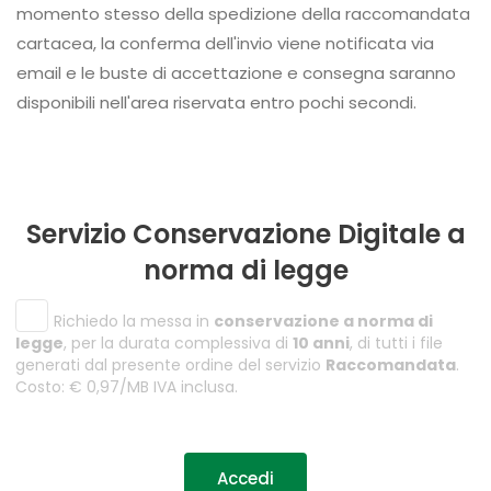
momento stesso della spedizione della raccomandata
cartacea, la conferma dell'invio viene notificata via
email e le buste di accettazione e consegna saranno
disponibili nell'area riservata entro pochi secondi.
Servizio Conservazione Digitale a
norma di legge
Richiedo la messa in
conservazione a norma di
legge
, per la durata complessiva di
10 anni
, di tutti i file
generati dal presente ordine del servizio
Raccomandata
.
Costo: € 0,97/MB IVA inclusa.
Accedi