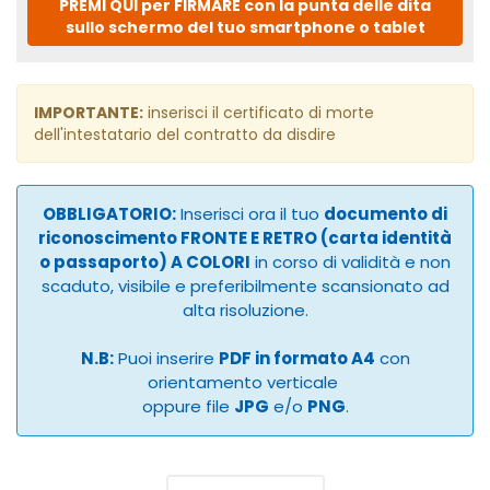
PREMI QUI per FIRMARE con la punta delle dita
sullo schermo del tuo smartphone o tablet
IMPORTANTE:
inserisci il certificato di morte
dell'intestatario del contratto da disdire
OBBLIGATORIO:
Inserisci ora il tuo
documento di
riconoscimento FRONTE E RETRO (carta identità
o passaporto) A COLORI
in corso di validità e non
scaduto, visibile e preferibilmente scansionato ad
alta risoluzione.
N.B:
Puoi inserire
PDF in formato A4
con
orientamento verticale
oppure file
JPG
e/o
PNG
.